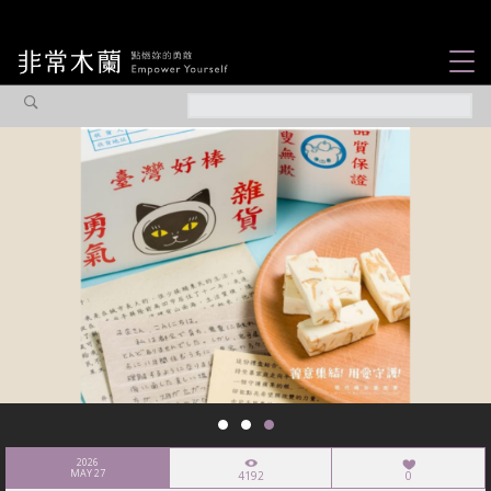
女力故事
觀點專欄
焦點企劃
社會企業
認識我們
2026
MAY 27
4192
0