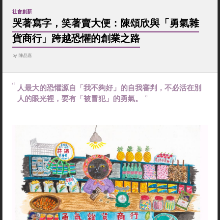
社會創新
哭著寫字，笑著賣大便：陳頌欣與「勇氣雜
貨商行」跨越恐懼的創業之路
by
陳品嘉
人最大的恐懼源自「我不夠好」的自我審判，不必活在別
人的眼光裡，要有「被冒犯」的勇氣。