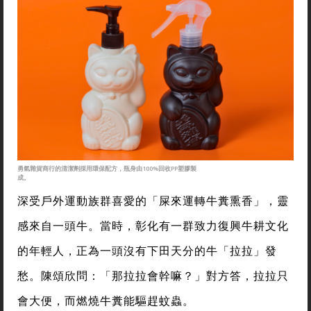
勇氣雜貨商行的清潔劑採用環保配方，瓶身由100%回收PP塑膠製
成。
深受戶外運動族群喜愛的「屎來運轉牛糞熏香」，靈
感來自一頭牛。當時，彰化有一群致力復興牛耕文化
的年輕人，正為一頭沒有下田天分的牛「拉拉」發
愁。陳頌欣問：「那拉拉會幹嘛？」對方答，拉拉只
會大便，而燃燒牛糞能驅趕蚊蟲。