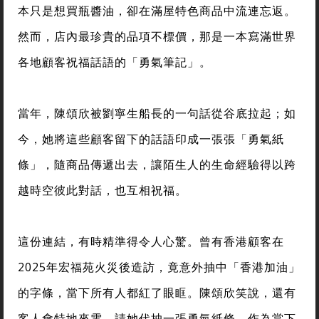
本只是想買瓶醬油，卻在滿屋特色商品中流連忘返。
然而，店內最珍貴的品項不標價，那是一本寫滿世界
各地顧客祝福話語的「勇氣筆記」。
當年，陳頌欣被劉寧生船長的一句話從谷底拉起；如
今，她將這些顧客留下的話語印成一張張「勇氣紙
條」，隨商品傳遞出去，讓陌生人的生命經驗得以跨
越時空彼此對話，也互相祝福。
這份連結，有時精準得令人心驚。曾有香港顧客在
2025年宏福苑火災後造訪，竟意外抽中「香港加油」
的字條，當下所有人都紅了眼眶。陳頌欣笑說，還有
客人會特地來電，請她代抽一張勇氣紙條，作為當下