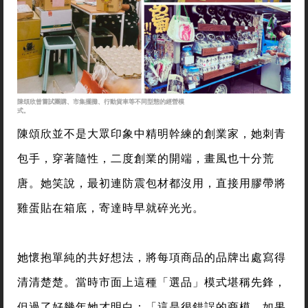
陳頌欣曾嘗試團購、市集擺攤、行動貨車等不同型態的經營模
式。
陳頌欣並不是大眾印象中精明幹練的創業家，她刺青
包手，穿著隨性，二度創業的開端，畫風也十分荒
唐。她笑說，最初連防震包材都沒用，直接用膠帶將
雞蛋貼在箱底，寄達時早就碎光光。
她懷抱單純的共好想法，將每項商品的品牌出處寫得
清清楚楚。當時市面上這種「選品」模式堪稱先鋒，
但過了好幾年她才明白：「這是很錯誤的商模，如果