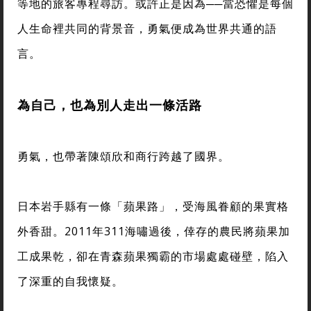
等地的旅客專程尋訪。或許正是因為──當恐懼是每個
人生命裡共同的背景音，勇氣便成為世界共通的語
言。
為自己，也為別人走出一條活路
勇氣，也帶著陳頌欣和商行跨越了國界。
日本岩手縣有一條「蘋果路」，受海風眷顧的果實格
外香甜。2011年311海嘯過後，倖存的農民將蘋果加
工成果乾，卻在青森蘋果獨霸的市場處處碰壁，陷入
了深重的自我懷疑。