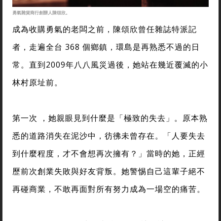
勇氣雜貨商行創辦人陳頌欣。
成為收購勇氣的老闆之前，陳頌欣曾任雜誌特派記
者，走遍全台 368 個鄉鎮，環島是再熟悉不過的日
常。直到2009年八八風災過後，她站在幾近覆滅的小
林村原址前。
第一次 ，她親眼見到什麼是「極致的失去」。原本熟
悉的道路消失在泥沙中，彷彿未曾存在。「人要失去
到什麼程度，才不會想再次擁有？」當時的她，正經
歷前次創業失敗與好友背叛。她警惕自己這輩子絕不
再碰商業，不敢再面對所有努力成為一場空的痛苦。