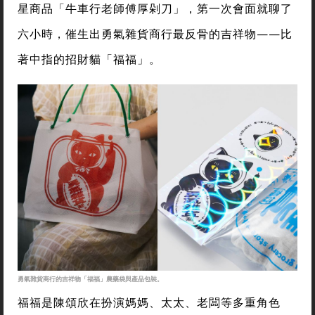
星商品「牛車行老師傅厚剁刀」，第一次會面就聊了
六小時，催生出勇氣雜貨商行最反骨的吉祥物——比
著中指的招財貓「福福」。
勇氣雜貨商行的吉祥物「福福」農藥袋與產品包裝。
福福是陳頌欣在扮演媽媽、太太、老闆等多重角色