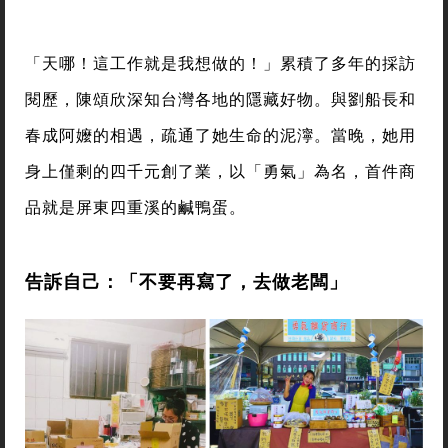
「天哪！這工作就是我想做的！」累積了多年的採訪
閱歷，陳頌欣深知台灣各地的隱藏好物。與劉船長和
春成阿嬤的相遇，疏通了她生命的泥濘。當晚，她用
身上僅剩的四千元創了業，以「勇氣」為名，首件商
品就是屏東四重溪的鹹鴨蛋。
告訴自己：「不要再寫了，去做老闆」