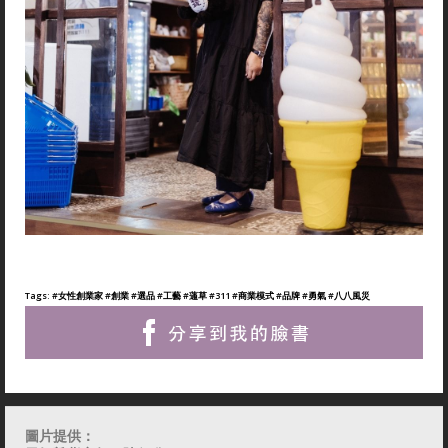
Tags:
#女性創業家
#創業
#選品
#工藝
#蓪草
#311
#商業模式
#品牌
#勇氣
#八八風災
圖片提供：