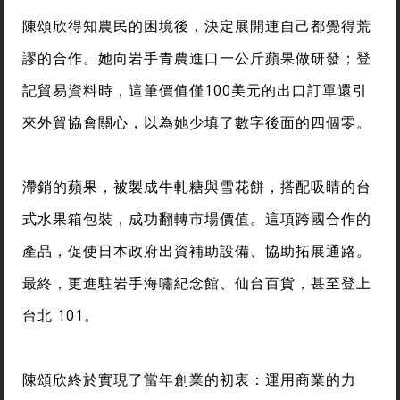
陳頌欣得知農民的困境後，決定展開連自己都覺得荒
謬的合作。她向岩手青農進口一公斤蘋果做研發；登
記貿易資料時，這筆價值僅100美元的出口訂單還引
來外貿協會關心，以為她少填了數字後面的四個零。
滯銷的蘋果，被製成牛軋糖與雪花餅，搭配吸睛的台
式水果箱包裝，成功翻轉市場價值。這項跨國合作的
產品，促使日本政府出資補助設備、協助拓展通路。
最終，更進駐岩手海嘯紀念館、仙台百貨，甚至登上
台北 101。
陳頌欣終於實現了當年創業的初衷：運用商業的力