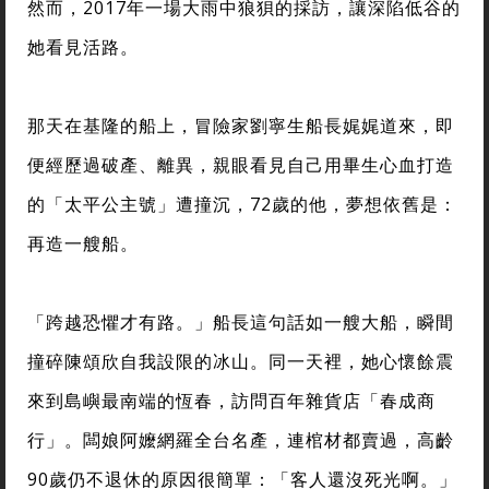
然而，2017年一場大雨中狼狽的採訪，讓深陷低谷的
她看見活路。
那天在基隆的船上，冒險家劉寧生船長娓娓道來，即
便經歷過破產、離異，親眼看見自己用畢生心血打造
的「太平公主號」遭撞沉，72歲的他，夢想依舊是：
再造一艘船。
「跨越恐懼才有路。」船長這句話如一艘大船，瞬間
撞碎陳頌欣自我設限的冰山。同一天裡，她心懷餘震
來到島嶼最南端的恆春，訪問百年雜貨店「春成商
行」。闆娘阿嬤網羅全台名產，連棺材都賣過，高齡
90歲仍不退休的原因很簡單：「客人還沒死光啊。」