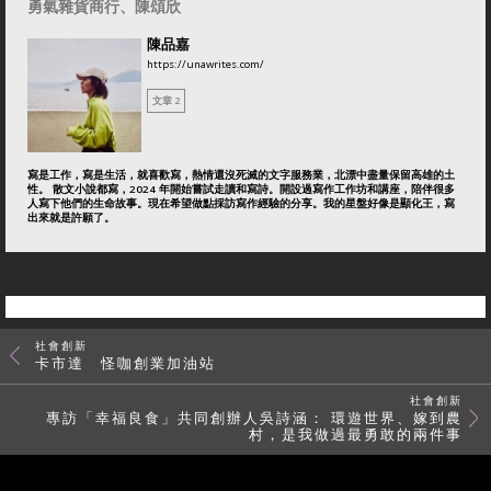
勇氣雜貨商行、陳頌欣
陳品嘉
https://unawrites.com/
文章 2
寫是工作，寫是生活，就喜歡寫，熱情還沒死滅的文字服務業，北漂中盡量保留高雄的土
性。 散文小說都寫，2024 年開始嘗試走讀和寫詩。開設過寫作工作坊和講座，陪伴很多
人寫下他們的生命故事。現在希望做點採訪寫作經驗的分享。我的星盤好像是顯化王，寫
出來就是許願了。
社會創新
卡市達 怪咖創業加油站
社會創新
專訪「幸福良食」共同創辦人吳詩涵： 環遊世界、嫁到農
村，是我做過最勇敢的兩件事