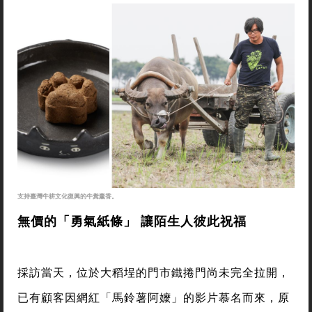
支持臺灣牛耕文化復興的牛糞薰香。
無價的「勇氣紙條」 讓陌生人彼此祝福
採訪當天，位於大稻埕的門市鐵捲門尚未完全拉開，
已有顧客因網紅「馬鈴薯阿嬤」的影片慕名而來，原