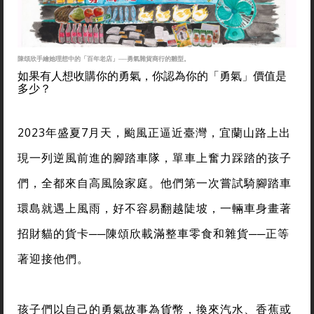
陳頌欣手繪她理想中的「百年老店」──勇氣雜貨商行的雛型。
如果有人想收購你的勇氣，你認為你的「勇氣」價值是
多少？
2023年盛夏7月天，颱風正逼近臺灣，宜蘭山路上出
現一列逆風前進的腳踏車隊，單車上奮力踩踏的孩子
們，全都來自高風險家庭。他們第一次嘗試騎腳踏車
環島就遇上風雨，好不容易翻越陡坡，一輛車身畫著
招財貓的貨卡──陳頌欣載滿整車零食和雜貨──正等
著迎接他們。
孩子們以自己的勇氣故事為貨幣，換來汽水、香蕉或