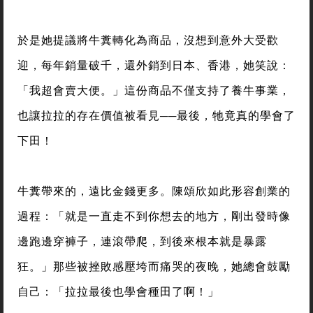
於是她提議將牛糞轉化為商品，沒想到意外大受歡
迎，每年銷量破千，還外銷到日本、香港，她笑說：
「我超會賣大便。」這份商品不僅支持了養牛事業，
也讓拉拉的存在價值被看見──最後，牠竟真的學會了
下田！
牛糞帶來的，遠比金錢更多。陳頌欣如此形容創業的
過程：「就是一直走不到你想去的地方，剛出發時像
邊跑邊穿褲子，連滾帶爬，到後來根本就是暴露
狂。」那些被挫敗感壓垮而痛哭的夜晚，她總會鼓勵
自己：「拉拉最後也學會種田了啊！」