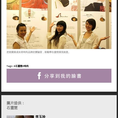
把校園當成未來時尚品牌的實驗室，鼓勵學生盡情展現創意。
Tags:
#石靈慧
#時尚
圖片提供：
石靈慧
李玉玲