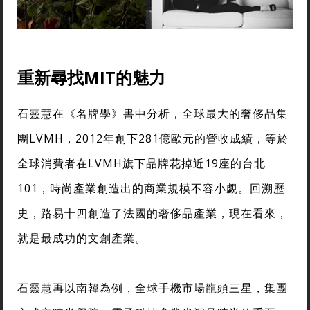
重新尋找MIT的魅力
石靈慧在《名牌學》書中分析，全球最大的奢侈品集
團LVMH，2012年創下281億歐元的營收成績，等於
全球消費者在LVMH旗下品牌花掉近19座的台北
101，時尚產業創造出的商業規模不容小覷。回溯歷
史，路易十四創造了法國的奢侈品產業，現在看來，
就是最成功的文創產業。
石靈慧再以南韓為例，全球手機市場龍頭三星，集團