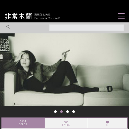
女力故事
觀點專欄
焦點企劃
社會企業
認識我們
2014
SEP 03
17149
0