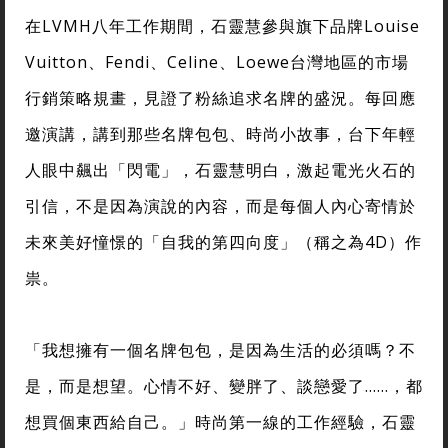
在LVMH八年工作期間，石靈慧參與旗下品牌Louise
Vuitton、Fendi、Celine、Loewe台灣地區的市場
行銷策略規畫，見證了粉絲追求名牌的盛況。每回應
邀演講，講到那些名牌包包、時尚小故事，台下年輕
人眼中飆出「閃電」，石靈慧明白，激起電光火石的
引信，不是因為演說的內容，而是每個人內心寄情於
未來美好憧憬的「自我的第四向度」（稱之為4D）作
祟。
「我想擁有一個名牌包包，是因為生活的必須嗎？不
是，而是想望。心情不好、變胖了、談戀愛了……，都
想買個東西給自己。」時尚第一線的工作經驗，石靈