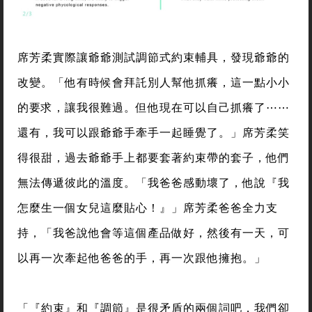
席芳柔實際讓爺爺測試調節式約束輔具，發現爺爺的
改變。「他有時候會拜託別人幫他抓癢，這一點小小
的要求，讓我很難過。但他現在可以自己抓癢了⋯⋯
還有，我可以跟爺爺手牽手一起睡覺了。」席芳柔笑
得很甜，過去爺爺手上都要套著約束帶的套子，他們
無法傳遞彼此的溫度。「我爸爸感動壞了，他說『我
怎麼生一個女兒這麼貼心！』」席芳柔爸爸全力支
持，「我爸說他會等這個產品做好，然後有一天，可
以再一次牽起他爸爸的手，再一次跟他擁抱。」
「『約束』和『調節』是很矛盾的兩個詞吧，我們卻