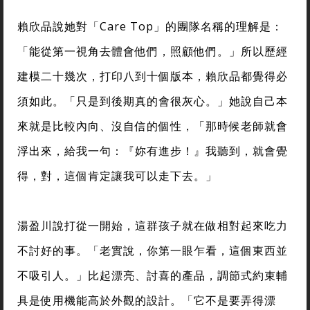
賴欣品說她對「Care Top」的團隊名稱的理解是：
「能從第一視角去體會他們，照顧他們。」所以歷經
建模二十幾次，打印八到十個版本，賴欣品都覺得必
須如此。「只是到後期真的會很灰心。」她說自己本
來就是比較內向、沒自信的個性，「那時候老師就會
浮出來，給我一句：『妳有進步！』我聽到，就會覺
得，對，這個肯定讓我可以走下去。」
湯盈川說打從一開始，這群孩子就在做相對起來吃力
不討好的事。「老實說，你第一眼乍看，這個東西並
不吸引人。」比起漂亮、討喜的產品，調節式約束輔
具是使用機能高於外觀的設計。「它不是要弄得漂