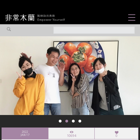
女力故事
觀點專欄
焦點企劃
社會企業
認識我們
2022
JAN 17
10694
0