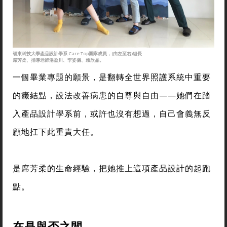
嶺東科技大學產品設計學系 Care Top團隊成員，(由左至右)組長
席芳柔、指導老師湯盈川、李姿儀、賴欣品。
一個畢業專題的願景，是翻轉全世界照護系統中重要
的癥結點，設法改善病患的自尊與自由——她們在踏
入產品設計學系前，或許也沒有想過，自己會義無反
顧地扛下此重責大任。
是席芳柔的生命經驗，把她推上這項產品設計的起跑
點。
在是與否之間