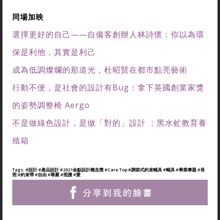
同場加映
選擇更好的自己——自備客創辦人林詩懷：你以為環
保是利他，其實是利己
成為低調燦爛的那道光，杜昭賢在都市點亮藝術
行動不便，是社會的設計有Bug：拿下英國創業家獎
的姿勢調整椅 Aergo
不是做綠色設計，是做「對的」設計 ：黑水虻教育養
殖箱
Tags:
#設計
#產品設計
#2021金點設計概念獎
#Care Top
#調節式約束輔具
#輔具
#畢業專題
#長
照
#約束帶
#自由
#尊嚴
#照護
#愛