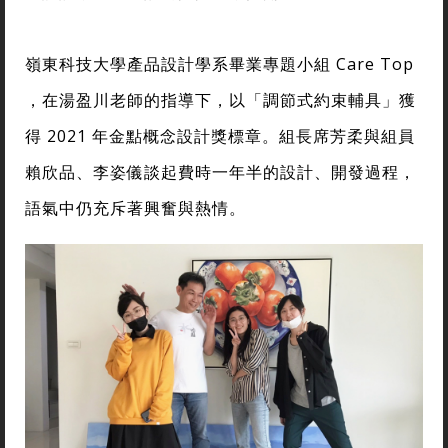
嶺東科技大學產品設計學系畢業專題小組 Care Top
，在湯盈川老師的指導下，以「調節式約束輔具」獲
得 2021 年金點概念設計獎標章。組長席芳柔與組員
賴欣品、李姿儀談起費時一年半的設計、開發過程，
語氣中仍充斥著興奮與熱情。