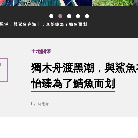
黑潮，與鯊魚在海上：李怡臻為了鯖魚而划
土地關懷
獨木舟渡黑潮，與鯊魚
怡臻為了鯖魚而划
by
蘇惠昭