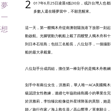
2
，夢
017年6月25日凌晨6點30分，或許台灣人
多數人還在睡夢當中，不願意醒來。
；一
夢想
這一天，第一艘獨木舟從南澳朝陽漁港下放那一刻起
動啟航。光腳號動力帆船上載了四艘雙人獨木舟和十
到日本石垣島；包括三名船長，八位划手，一個攝影
船的最大承載量。
八位划手分成四組，擔任第一棒划手的是獨木舟教練
划手中有兩位女生，洪雅莉，華人唯一ACA美國獨
級認證女性教練，連續七年協助綠島國小的畢業生完
於洪雅莉，李怡臻比較像從外星球降落的異類，她是
師／旅行作家／海上救生員／高山嚮導／單車騎士，