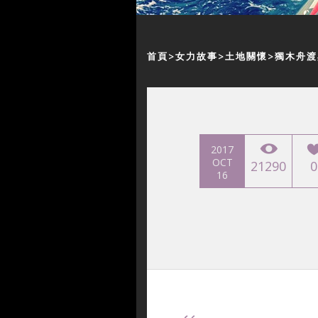
首頁
女力故事
土地關懷
獨木舟渡
2017
OCT
21290
0
16