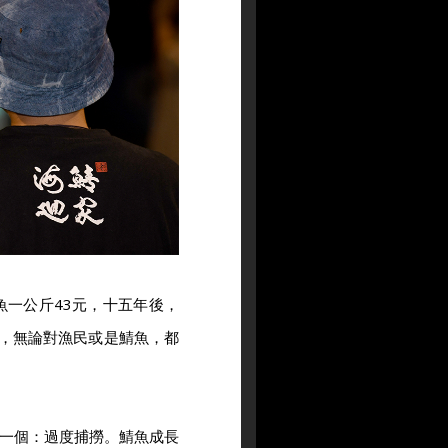
魚一公斤43元，十五年後，
盤，無論對漁民或是鯖魚，都
一個：過度捕撈。鯖魚成長