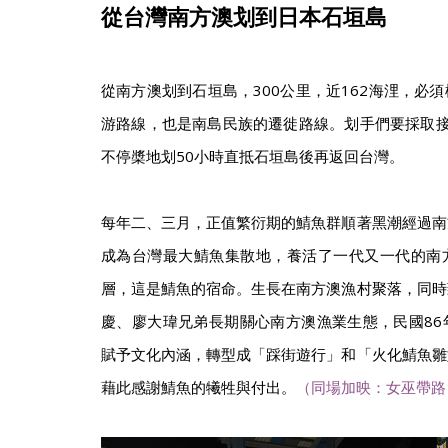
從台灣南方澳划到日本石垣島
從南方澳划到石垣島，300公里，近162海浬，必
游路線，也是南島民族的遷徙路線。划手們要採取接
不停槳地划50小時直抵石垣島後再返回台灣。
每年二、三月，正值繁衍期的鯖魚群順著黑潮經過南
成為台灣最大鯖魚集散地，養活了一代又一代的南
層，這是鯖魚的宿命。生長在南方澳漁村聚落，同時
慶、廖大瑋兄弟長期關心南方澳漁業生態，民國86
賦予文化內涵，轉型成「踩街遊行」和「火化鯖魚雛
藉此感謝鯖魚的犧牲與付出。
（同場加映：女巫帶路