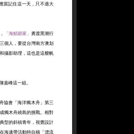
也都應當記住這一天，只不過大
，
「海鯖廻家」
勇渡黑潮行
三個人，要從台灣南方澳划
和攝影助理，這也是這艘帆
陳嘉峰這一組。
木舟協會「海洋獨木舟」第三
成獨木舟繞島的挑戰。相對
典型的斜槓青年，視覺設計
在海邊帶活動時自稱「漂流