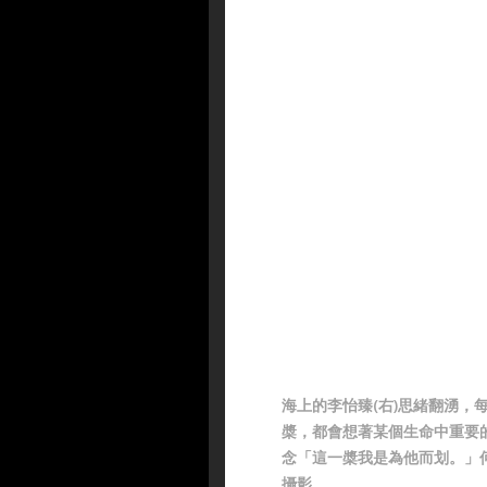
海上的李怡臻(右)思緒翻湧，
槳，都會想著某個生命中重要
念「這一槳我是為他而划。」何
攝影