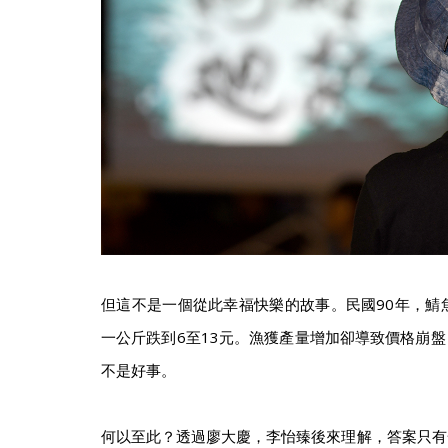
但這不是一個從此幸福快樂的故事。民國90年，鯖
一公斤跌到6至13元。漁獲產量增加卻導致價格崩
不是好事。
何以至此？透過廖大慶，李怡臻後來理解，答案只有