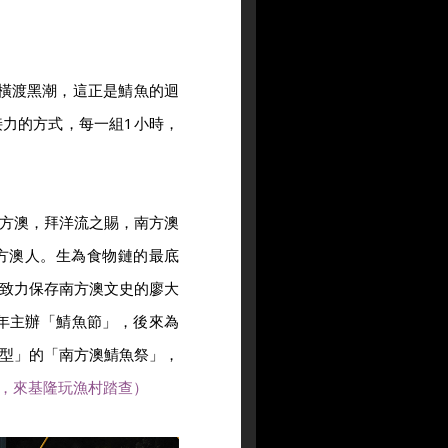
須橫渡黑潮，這正是鯖魚的迴
力的方式，每一組1小時，
方澳，拜洋流之賜，南方澳
方澳人。生為食物鏈的最底
致力保存南方澳文史的廖大
年主辦「鯖魚節」，後來為
型」的「南方澳鯖魚祭」，
，來基隆玩漁村踏查）