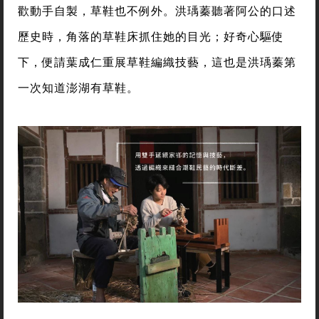
歡動手自製，草鞋也不例外。洪瑀蓁聽著阿公的口述
歷史時，角落的草鞋床抓住她的目光；好奇心驅使
下，便請葉成仁重展草鞋編織技藝，這也是洪瑀蓁第
一次知道澎湖有草鞋。