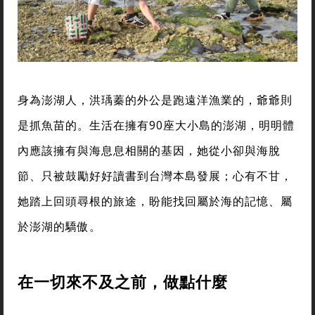
身為澎湖人，洪瑀蓁的外公是跑遠洋漁業的，爺爺則
是抓魚苗的。生活在擁有90座大小島的澎湖，明明體
內應該擁有與海息息相關的基因，她從小卻與海脫
節、只被鼓勵好好讀書到台灣本島發展；心有不甘，
她踏上回頭尋根的旅途，盼能找回屬於海的記憶、屬
於澎湖的驕傲。
在一切來不及之前，做點什麼