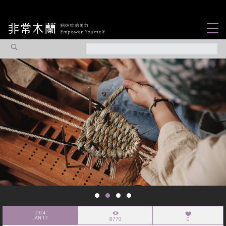
女力故事
觀點專欄
焦點企劃
社會企業
認識我們
2024
JAN 17
8770
0