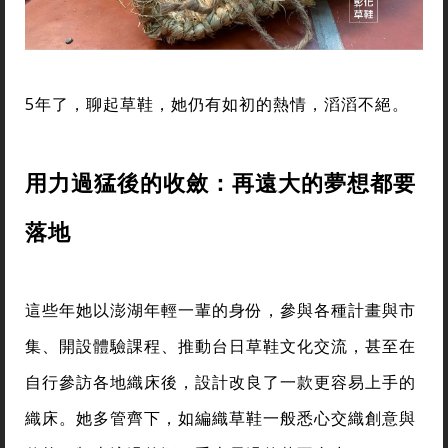
5年了，聊起草鞋，她仍有如初的熱情，滔滔不絕。
用力過猛後的收斂：再遠大的夢想都要
落地
這些年她以澎湖年輕一輩的身份，參與各種計畫與市
集、開設體驗課程、推動台日草鞋文化交流，甚至在
自行參訪各地織床後，設計改良了一款更容易上手的
織床。她多管齊下，如編織草鞋一般悉心交織創意與