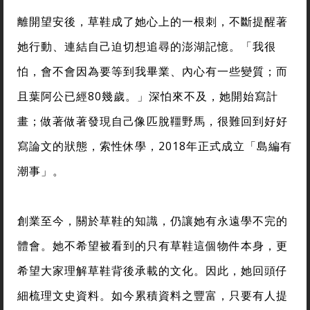
離開望安後，草鞋成了她心上的一根刺，不斷提醒著
她行動、連結自己迫切想追尋的澎湖記憶。「我很
怕，會不會因為要等到我畢業、內心有一些變質；而
且葉阿公已經80幾歲。」深怕來不及，她開始寫計
畫；做著做著發現自己像匹脫韁野馬，很難回到好好
寫論文的狀態，索性休學，2018年正式成立「島編有
潮事」。
創業至今，關於草鞋的知識，仍讓她有永遠學不完的
體會。她不希望被看到的只有草鞋這個物件本身，更
希望大家理解草鞋背後承載的文化。因此，她回頭仔
細梳理文史資料。如今累積資料之豐富，只要有人提