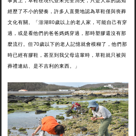
事實上，草鞋在現代並未完全消失，只是大眾的認知
經歷了不小的變奏，許多人直覺地認為草鞋僅與喪葬
文化有關。「澎湖80歲以上的老人家，可能自己有穿
過，或是看他們的爸爸媽媽穿過，那時塑膠還沒有那
麼流行。但70歲以下的老人記憶就會模糊了，他們那
時已經有膠鞋，甚至到我父母這輩時，草鞋就只被與
葬禮連結、是不吉利的東西。」