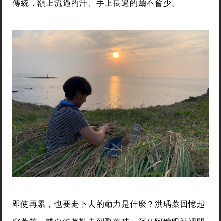
傳統，額上流過的汗、手上長過的繭不會少。
即使再累，也要走下去的動力是什麼？洪瑀蓁回憶起