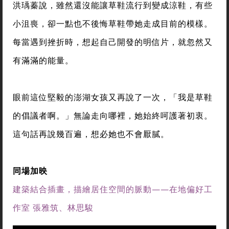
洪瑀蓁說，雖然還沒能讓草鞋流行到變成涼鞋，有些
小沮喪，卻一點也不後悔草鞋帶她走成目前的模樣。
每當遇到挫折時，想起自己開發的明信片，就忽然又
有滿滿的能量。
眼前這位堅毅的澎湖女孩又再說了一次，「我是草鞋
的倡議者啊。」無論走向哪裡，她始終呵護著初衷。
這句話再說幾百遍，想必她也不會厭膩。
同場加映
建築結合插畫，描繪居住空間的脈動——在地偏好工
作室 張雅筑、林思駿