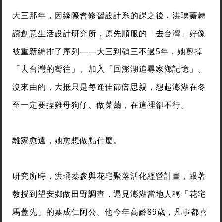
大三那年，因緣際會修習設計系的課之後，洪瑀蓁轉
讀創意生活設計研究所，原先順服的「去台灣」好像
被重新編排了序列——大三到碩三不過5年，她剪掉
「去台灣的嚮往」、加入「回澎湖追尋家鄉記憶」。
沒來由的，大抵只是每逢佳節倍思親，想起澎湖在冬
至一定要捏雞母狗仔、做菜繭，在這裡卻不行。
離家愈遠，她愈想做點什麼。
研究所時，洪瑀蓁參與花宅聚落活化經營計畫，跟著
教授到望安鄉做田野調查，遇見澎湖當地人稱「花宅
馬蓋先」的葉成仁阿公。他今年高齡89歲，凡事都喜