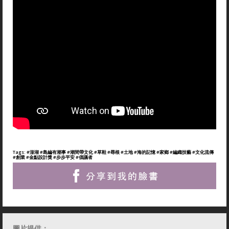
Tags:
#澎湖
#島編有潮事
#潮間帶文化
#草鞋
#尋根
#土地
#海的記憶
#家鄉
#編織技藝
#文化流傳
#創業
#金點設計獎
#步步平安
#倡議者
圖片提供：