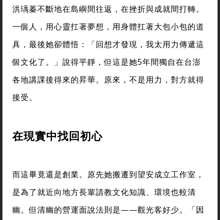
洪瑀蓁不斷地在島嶼間往返，在挫折與成就間打轉。
一個人，用心靈扛著夢想，用身體扛著大包小包的道
具，最後她卻體悟：「回想才發現，我太用力傳遞這
個文化了。」說得平靜，但這是她5年間獨自在台澎
各地講課後得來的昇華。原來，不是用力，對方就得
接受。
在現實中找回初心
而這畢竟還是創業。原先她搬遷到望安成立工作室，
是為了就近向地方長輩請教文化知識、環境也較清
幽。但清幽的營運面說法則是——觀光客好少。「因