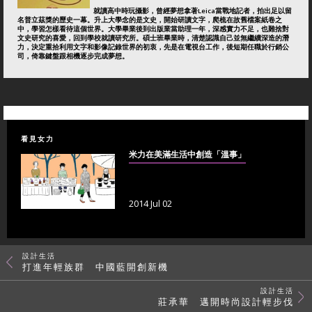
就讀高中時玩攝影，曾經夢想拿著Leica當戰地記者，拍出足以留
名普立茲獎的歷史一幕。升上大學念的是文史，開始研讀文字，爬梳在故舊檔案紙卷之
中，學習怎樣看待這個世界。大學畢業後到出版業當助理一年，深感實力不足，也難捨對
文史研究的喜愛，回到學校就讀研究所。碩士班畢業時，清楚認識自己並無繼續深造的潛
力，決定重拾利用文字和影像記錄世界的初衷，先是在電視台工作，後短期任職於行銷公
司，倚靠鍵盤跟相機逐步完成夢想。
看見女力
米力在美滿生活中創造「溫事」
2014 Jul 02
設計生活
打進年輕族群 中國藍開創新機
設計生活
莊承華 邁開時尚設計輕步伐