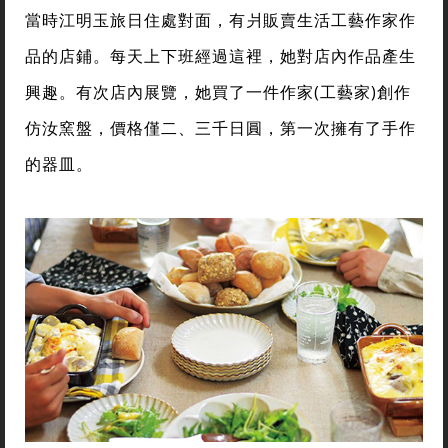
當時江明玉旅日住處對面，有爿販賣生活工藝作家作
品的店鋪。每天上下班經過這裡，她對店內作品產生
興趣。有次店內展覽，她買了一件作家(工藝家)創作
仿汝窯盤，價格僅二、三千日圓，第一次擁有了手作
的器皿。