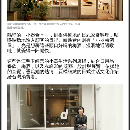
面對公園綠地的小器，用一件件器皿招呼往來人們的目光，低調
顯露素樸質感。
隔壁的「小器食堂」，則提供道地的日式家常料理，咕
嚕咕嚕地進入顧客的胃裡。轉進巷內則有「小器梅酒
屋」，光是想著這些順口好喝的梅酒，溫潤地通過喉
嚨，就覺得一陣暢快。
這些是江明玉經營的小器生活系列店鋪，結合日用品、
餐飲、梅酒，以及赤峰28的花藝、設計與展覽，依據她
的直覺，憑藉她的熱情，質樸細緻的日式生活文化介紹
給台灣消費者。