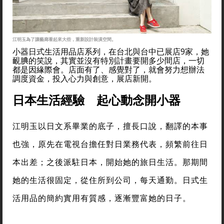
江明玉為了讓藝廊看起來大些，重新設計裝潢空間。
小器日式生活用品店系列，在台北與台中已展店9家，她
靦腆的笑說，其實並沒有特別計畫要開多少間店，一切
都是因緣際會。店面有了、感覺對了，就會努力想辦法
調度資金，投入心力與創意，展店新開。
日本生活經驗 起心動念開小器
江明玉以日文系畢業的底子，擅長口說，翻譯的本事
也強，原先在電視台擔任對日業務代表，頻繁前往日
本出差；之後派駐日本，開始她的旅日生活。那期間
她的生活很固定，從住所到公司，每天通勤。日式生
活用品的簡約實用有質感，逐漸豐富她的日子。