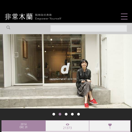
女力故事
觀點專欄
焦點企劃
社會企業
認識我們
2014
DEC 31
21373
1