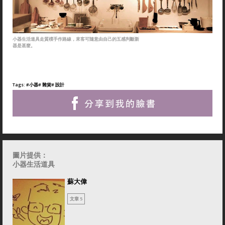
小器生活道具走質樸手作路線，來客可隨意由自己的五感判斷新
器是甚麼。
Tags:
#小器
# 雜貨
# 設計
圖片提供：
小器生活道具
蘇大偉
文章 5