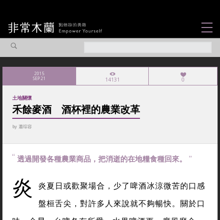
女力故事
觀點專欄
2015
SEP 21
14131
0
焦點企劃
土地關懷
社會企業
禾餘麥酒 酒杯裡的農業改革
認識我們
by
蕭琮容
透過開發各種農業商品，把消逝的在地糧食種回來。
炎
炎夏日或歡聚場合，少了啤酒冰涼微苦的口感
盤桓舌尖，對許多人來說就不夠暢快。關於口