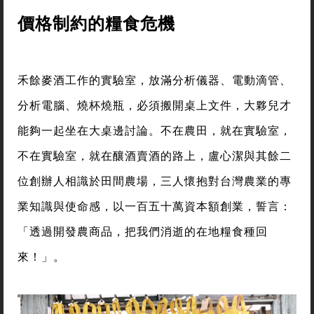
價格制約的糧食危機
禾餘麥酒工作的實驗室，放滿分析儀器、電動滴管、
分析電腦、燒杯燒瓶，必須搬開桌上文件，大夥兒才
能夠一起坐在大桌邊討論。不在農田，就在實驗室，
不在實驗室，就在釀酒賣酒的路上，盧心潔與其餘二
位創辦人相識於田間農場，三人懷抱對台灣農業的專
業知識與使命感，以一百五十萬資本額創業，誓言：
「透過開發農商品，把我們消逝的在地糧食種回
來！」。