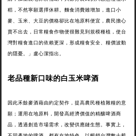
稻，不然寧願選擇休耕。麵食消費雖增加，進口小
麥、玉米、大豆的價格卻比在地原料便宜，農民擔心
賣不出去，日常糧食作物便很難見到規模種植，使台
灣對糧食進口的依賴更深，形成糧食安全、糧價波動
的隱憂。」盧心潔指出。
老品種新口味的白玉米啤酒
因此禾餘麥酒藉由約定契作，提高農民種植雜糧的意
願；運用在地原料，開發高經濟價值的精釀啤酒商
品，透過創造市場需求，改變供應鏈生態。事實上，
不同產地的啤酒，都有在地特色。以暢銷台灣數十載