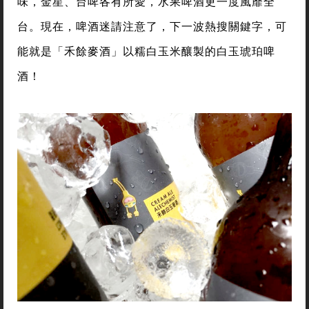
味，金星、台啤各有所愛，水果啤酒更一度風靡全
台。現在，啤酒迷請注意了，下一波熱搜關鍵字，可
能就是「禾餘麥酒」以糯白玉米釀製的白玉琥珀啤
酒！