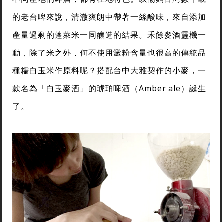
的老台啤來說，清澈爽朗中帶著一絲酸味，來自添加
產量過剩的蓬萊米一同釀造的結果。禾餘麥酒靈機一
動，除了米之外，何不使用澱粉含量也很高的傳統品
種糯白玉米作原料呢？搭配台中大雅契作的小麥，一
款名為「白玉麥酒」的琥珀啤酒（Amber ale）誕生
了。