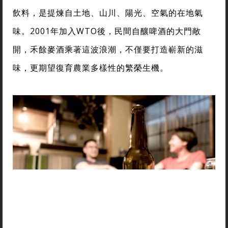
飲料，是提煉自土地、山川、陽光、空氣的在地氣
味。2001年加入WTO後，民間自釀啤酒的大門敞
開，禾餘麥酒乘著這波浪潮，不僅要打造嶄新的滋
味，更期望復育農業多樣性的繁榮生機。