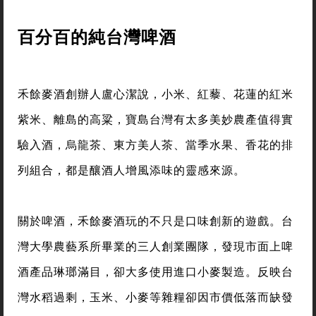
百分百的純台灣啤酒
禾餘麥酒創辦人盧心潔說，小米、紅藜、花蓮的紅米
紫米、離島的高粱，寶島台灣有太多美妙農產值得實
驗入酒，烏龍茶、東方美人茶、當季水果、香花的排
列組合，都是釀酒人增風添味的靈感來源。
關於啤酒，禾餘麥酒玩的不只是口味創新的遊戲。台
灣大學農藝系所畢業的三人創業團隊，發現市面上啤
酒產品琳瑯滿目，卻大多使用進口小麥製造。反映台
灣水稻過剩，玉米、小麥等雜糧卻因市價低落而缺發