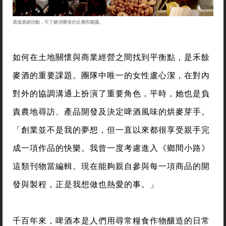
透過展銷活動，可了解消費者的反應和建議。
如何在土地關懷與商業經營之間找到平衡點，是禾餘
麥酒的重要課題。團隊中唯一的女性盧心潔，在對內
對外的協調溝通上扮演了重要角色，平時，她也是負
責農地尋訪、產品開發及決定啤酒風味的烘麥芽手。
「創業並不是我的夢想，但一直以來都很享受親手完
成一項作品的快樂。我曾一度考慮進入《鄉間小路》
這類刊物當編輯。現在能夠親自參與每一項商品的開
發與製程，正是我想做也熱愛的事。」
千百年來，啤酒本是人們用尋常糧食作物釀造的日常