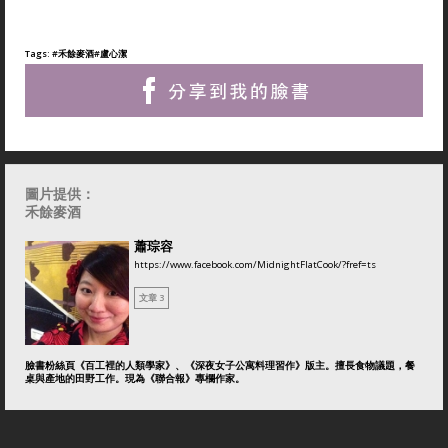
Tags:
#禾餘麥酒
#盧心潔
圖片提供：
禾餘麥酒
蕭琮容
https://www.facebook.com/MidnightFlatCook/?fref=ts
文章 3
臉書粉絲頁《百工裡的人類學家》、《深夜女子公寓料理習作》版主。擅長食物議題，餐
桌與產地的田野工作。現為《聯合報》專欄作家。