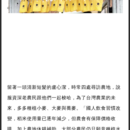
留著一頭清新短髮的盧心潔，時常四處尋訪農地，說
服資深老農民跟他們一起梭哈，為了台灣農業的未
來，多多種植小麥、大麥與蕎麥。「國人飲食習慣改
變，稻米使用量已逐年減少，但農會有保障價格收
購，加上農地休耕補助，大部分農民仍只願意種植水