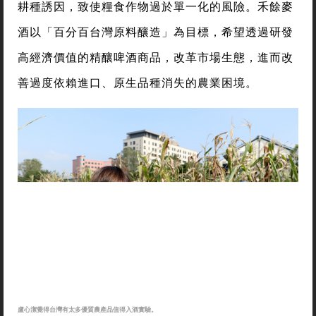
耕種誘因，致使糧食作物過於單一化的風險。禾餘麥
酒以「百分百台灣原料釀造」為目標，希望透過研發
高經濟價值的精釀啤酒商品，改革市場生態，進而改
善過度依賴進口、原生品種消失的農業困境。
盧心潔覺得台灣有太多優質農產品值得入酒實驗。