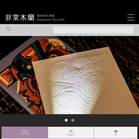
女力故事
觀點專欄
焦點企劃
社會企業
認識我們
2022
OCT 04
5807
0