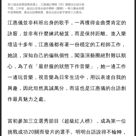
第33屆金曲獎頒獎典禮上，江惠儀以專輯《空》獲最佳台語女歌
手獎。三年前，她也以首張全創作專輯《露螺》一舉入圍金曲獎
年度專輯獎、最佳台語專輯獎、最佳台語女歌手獎等三大獎項。
江惠儀並非科班出身的歌手，一再獲得金曲獎肯定的
訣竅，並非有什麼練武秘笈，而是保持距離。進入樂
壇這十多年，江惠儀都有著一份穩定的工程師工作，
她說，深知自己的偏執個性，闖蕩演藝圈絕對難以順
心，為了在「最舒服的狀態下作音樂」，她一邊工作
一邊玩音樂，視音樂為日常生活中，用以表達自我的
興趣，因此坦然真誠萬分，而這也是江惠儀的台語創
作最具魅力之處。
當初參加三立選秀節目《超級紅人榜》，成為第一位
挑戰成功20關而發片的選手。明明台語說得不輪轉，