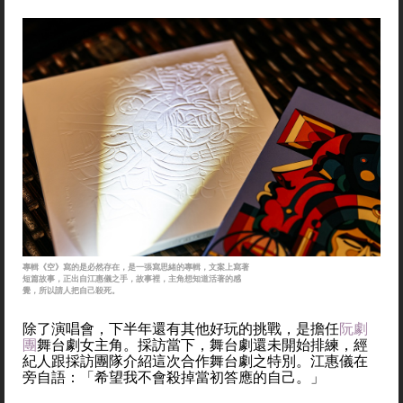
專輯《空》寫的是必然存在，是一張寫思緒的專輯，文案上寫著
短篇故事，正出自江惠儀之手，故事裡，主角想知道活著的感
覺，所以請人把自己殺死。
除了演唱會，下半年還有其他好玩的挑戰，是擔任
阮劇
團
舞台劇女主角。採訪當下，舞台劇還未開始排練，經
紀人跟採訪團隊介紹這次合作舞台劇之特別。江惠儀在
旁自語：「希望我不會殺掉當初答應的自己。」