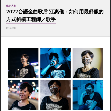
藝術人文
2022台語金曲歌后 江惠儀：如何用最舒服的
方式斜槓工程師／歌手
by
蘇曉凡