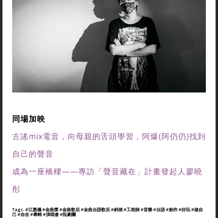
同場加映
古謠mix電音，向母親的舌頭學習，阿爆(阿仍仍)找到
自己的聲音
成為一座橋樑——專訪「聲音藏在」計畫發起人廖曉
彤
Tags:
#江惠儀
#金曲獎
#金曲歌后
#金曲台語歌后
#斜槓
#工程師
#音樂
#台語
#創作
#好玩
#做自
己
#自在
#專輯
#演唱會
#阮劇團