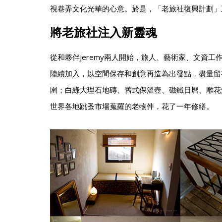
視巷弄文化光華的心意。於是，「老旅社復興計劃」
將老旅社注入新靈魂
從和夥伴Jeremy兩人開始，旅人、藝術家、文資
陸續加入，以空間保存和創意再造為出發點，盡量留
圍；白綠大理石地磚、舊式保溫壺、磁鐵日曆、雕花
世界各地跳蚤市場蒐羅的老物件，花了一年修繕。