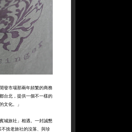
開發市場那兩年頻繁的商務
都台北，提供一個不一樣的
的文化。」
賓城旅社」相遇。一封誠懇
樣不捨老旅社的沒落、與珍