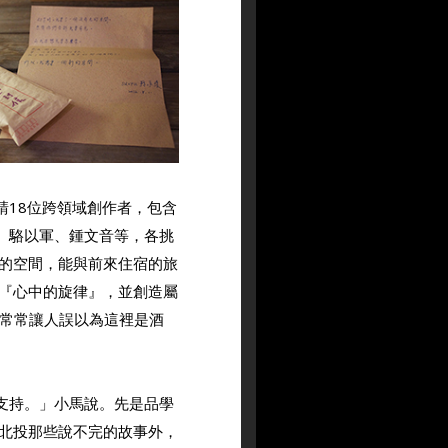
，邀請18位跨領域創作者，包含
夏、駱以軍、鍾文音等，各挑
的空間，能與前來住宿的旅
『心中的旋律』，並創造屬
。卻常常讓人誤以為這裡是酒
照顧和支持。」小馬說。先是品學
北投那些說不完的故事外，