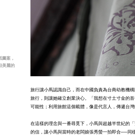
紙圖案，
但美麗的
旅行讓小馬認識自己，而在中國負責為台商幼教機構
旅行，則讓她確立創業決心。「我想在寸土寸金的首
可能性；利用旅館這個載體，像是代言人，傳遞台灣
在這樣的理念與一番尋覓下，小馬與超越半世紀的「
的信，讓小馬與當時的老闆娘張秀螢一拍即合──同