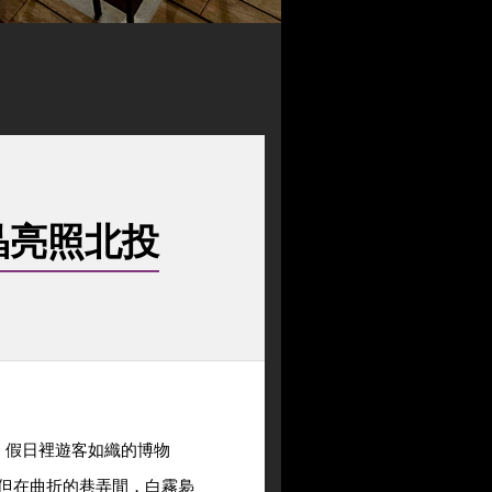
社晶亮照北投
、假日裡遊客如織的博物
但在曲折的巷弄間，白霧裊