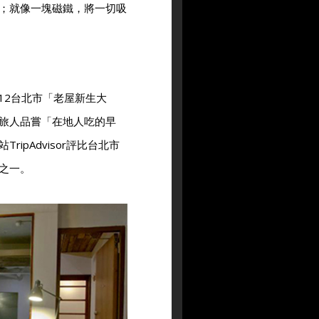
；就像一塊磁鐵，將一切吸
2012台北市「老屋新生大
旅人品嘗「在地人吃的早
ipAdvisor評比台北市
之一。