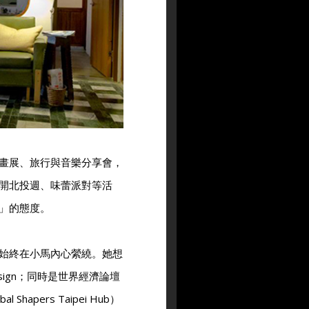
畫展、旅行與音樂分享會，
進行打開北投週、味蕾派對等活
」的態度。
始終在小馬內心縈繞。她想
esign；同時是世界經濟論壇
 Shapers Taipei Hub）