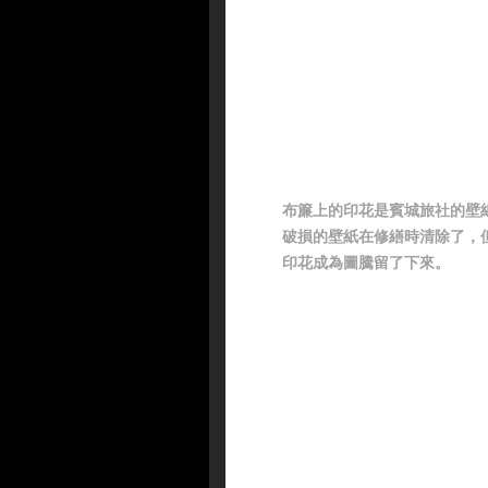
布簾上的印花是賓城旅社的壁
破損的壁紙在修繕時清除了，
印花成為圖騰留了下來。