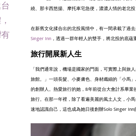
遞台
繞、那卡西悠揚、摩托車宅急便，濃濃人情的老北投
體，
在新舊文化揉合出的北投風情中，有一間承載了過去
灣有
Singer Inn
，透過一群年輕人的雙手，將北投的底蘊
旅行開展新人生
「我們通常說，機場是國家的門面，可實際上與旅人
旅館。」一頭長髮、小麥膚色、身材纖細的「小馬」馬永欣，是
的創辦人。熱愛旅行的她，8年前從台大會計系畢業
旅行。在那一年裡，除了看遍美麗的風土人文，小馬
速地認識自己，這也成為她日後創辦Solo Singer In