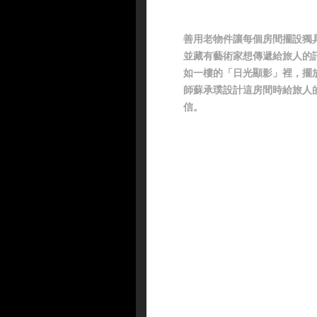
善用老物件讓每個房間擺設獨
並藏有藝術家想傳遞給旅人的
如一樓的「日光顯影」裡，擺
師蘇承璞設計這房間時給旅人
信。