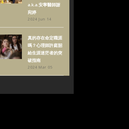
a.k.a.安寧醫師謝
宛婷
2024 Jun 14
真的存在命定職涯
嗎？心理師許庭韶
給生涯迷茫者的突
破指南
2024 Mar 05