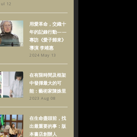
Jul 12
用愛革命，交織十
年的記錄行動——
專訪《愛子歸來》
導演 李靖惠
2024 May 13
在有限時間及框架
中發揮最大的可
能：藝術家陳姝里
2023 Aug 08
在生命盡頭前，找
出最重要的事：版
本書店創辦人