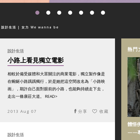
| 設計生活
| 女力 We wanna be
熱門
設計生活
小路上看見獨立電影
相較於備受媒體和大眾關注的商業電影，獨立製作像是
在蜿蜒小路踽踽獨行，於是她把這空間改名為「小路映
画」，期許自己面對眼前的小路，也能夠持續走下去，
走出一條康莊大道。 READ>
2013 Aug 07
分享
收藏
體悟
——
設計生活