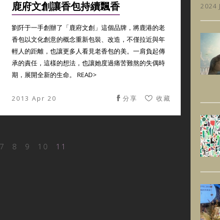
鹿府文創讓香包持續飄香
2024 
劉阡于一手創辦了「鹿府文創」這個品牌，將鹿港的老
香包以文化創意的概念重新包裝、改造，不僅拉近與年
輕人的距離，也讓更多人看見老香包的美。一肩負起傳
承的責任，這樣的想法，也讓她度過痛苦難熬的失偶時
期，展開全新的生命。 READ>
2013 Apr 20
分享
收藏
7
8
9
10
11