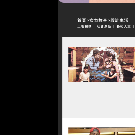
首頁
女力故事
設計生活
土地關懷
| 社會創新
| 藝術人文