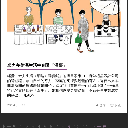
米力在美滿生活中創造「溫事」
經營「米力生活（網路）雜貨鋪」的插畫家米力，身兼禮品設計公司
的管理職，藉由自己的努力、家庭的支持與經營的有方，從自己原本
興趣所開的網路雜貨鋪開始，進展到目前開在中山北路小巷弄中極具
特色的實體店鋪「溫事」。她相信逐夢更需踏實，不吝分享事業成功
的秘訣。 READ>
2014 Jul 02
分享
收藏
上一頁
1
2
3
4
5
6
7
8
9
10
11
下一頁