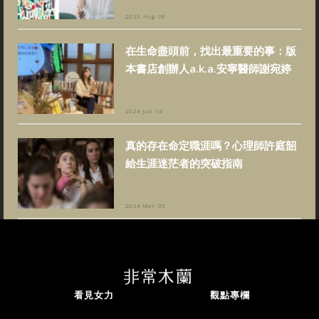
2023 Aug 08
在生命盡頭前，找出最重要的事：版
本書店創辦人a.k.a.安寧醫師謝宛婷
2024 Jun 14
真的存在命定職涯嗎？心理師許庭韶
給生涯迷茫者的突破指南
2024 Mar 05
看見女力
觀點專欄