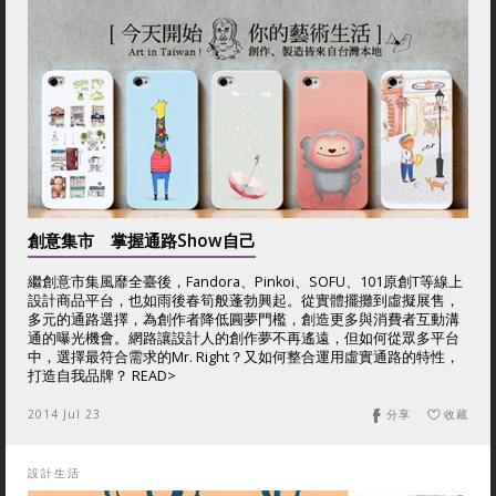
創意集市 掌握通路Show自己
繼創意市集風靡全臺後，Fandora、Pinkoi、SOFU、101原創T等線上
設計商品平台，也如雨後春筍般蓬勃興起。從實體擺攤到虛擬展售，
多元的通路選擇，為創作者降低圓夢門檻，創造更多與消費者互動溝
通的曝光機會。網路讓設計人的創作夢不再遙遠，但如何從眾多平台
中，選擇最符合需求的Mr. Right？又如何整合運用虛實通路的特性，
打造自我品牌？ READ>
2014 Jul 23
分享
收藏
設計生活