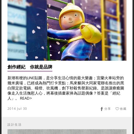
創作經紀 你就是品牌
新潮有梗的LINE貼圖，是分享生活心情的最大樂趣；宜蘭火車站旁的
幾米廣場，已經成為熱門打卡景點；馬來貘與大同家電聯名推出的黑
白限定款電鍋、檯燈、吹風機，創下秒殺售罄新紀錄。是誰讓療癒圖
像走入生活撫慰人心，將幕後插畫家捧為話題偶像？答案是「經紀
人」。 READ>
2014 Jul 30
分享
收藏
設計生活