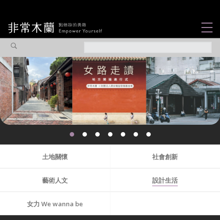
女力故事
觀點專欄
焦點企劃
社會企業
認識我們
土地關懷
社會創新
藝術人文
設計生活
女力 We wanna be