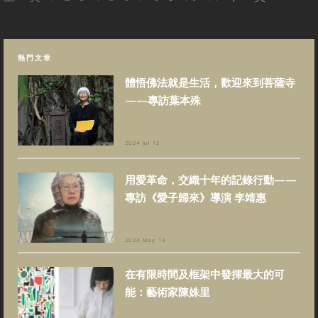
熱門文章
體悟佛法就是生活，歡迎來到菩薩寺
——專訪葉本殊
2024 Jul 12
用愛革命，交織十年的記錄行動——
專訪《愛子歸來》導演 李靖惠
2024 May 13
在有限時間及框架中發揮最大的可
能：藝術家陳姝里