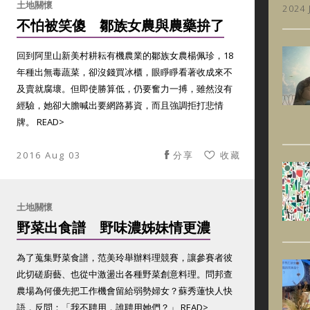
土地關懷
2024 
不怕被笑傻 鄒族女農與農藥拚了
回到阿里山新美村耕耘有機農業的鄒族女農楊佩珍，18
年種出無毒蔬菜，卻沒錢買冰櫃，眼睜睜看著收成來不
及賣就腐壞。但即使勝算低，仍要奮力一搏，雖然沒有
經驗，她卻大膽喊出要網路募資，而且強調拒打悲情
牌。 READ>
2016 Aug 03
分享
收藏
土地關懷
野菜出食譜 野味濃姊妹情更濃
為了蒐集野菜食譜，范美玲舉辦料理競賽，讓參賽者彼
此切磋廚藝、也從中激盪出各種野菜創意料理。問邦查
農場為何優先把工作機會留給弱勢婦女？蘇秀蓮快人快
語，反問：「我不聘用，誰聘用她們？」 READ>