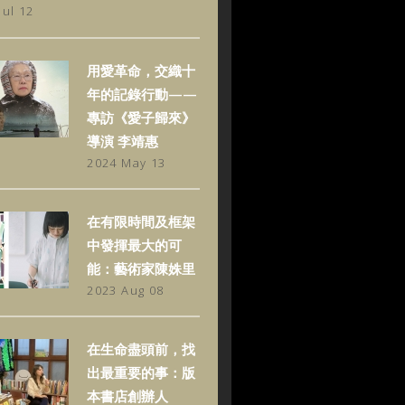
Jul 12
用愛革命，交織十
年的記錄行動——
專訪《愛子歸來》
導演 李靖惠
2024 May 13
在有限時間及框架
中發揮最大的可
能：藝術家陳姝里
2023 Aug 08
在生命盡頭前，找
出最重要的事：版
本書店創辦人