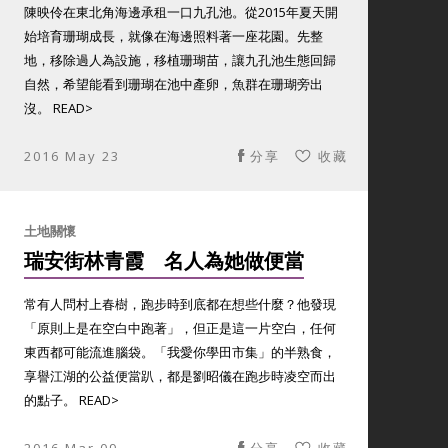
陳映伶在東北角海邊承租一口九孔池。從2015年夏天開
始培育珊瑚成長，就像在海邊照料著一座花園。先整
地，移除過人為設施，移植珊瑚苗，讓九孔池生態回歸
自然，希望能看到珊瑚在池中產卵，魚群在珊瑚旁出
沒。 READ>
2016 May 23
分享
收藏
土地關懷
瑞安街林青霞 名人為她做便當
常有人問村上春樹，跑步時到底都在想些什麼？他發現
「原則上是在空白中跑著」，但正是這一片空白，任何
東西都可能流進腦袋。「我愛你學田市集」的半熟食，
享譽江湖的公益便當趴，都是劉昭儀在跑步時凌空而出
的點子。 READ>