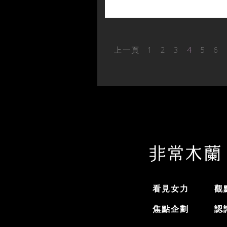
上一頁
1
2
3
4
5
6
看見女力
觀
焦點企劃
認