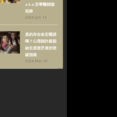
a.k.a.安寧醫師謝
宛婷
2024 Jun 14
真的存在命定職涯
嗎？心理師許庭韶
給生涯迷茫者的突
破指南
2024 Mar 05