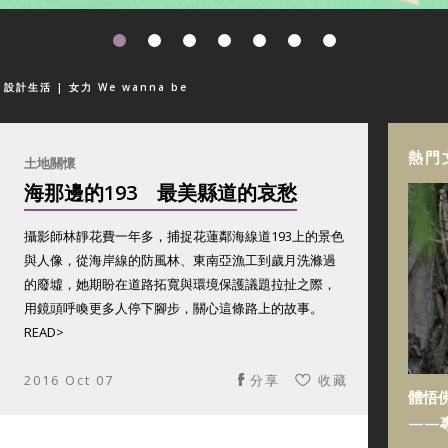
| 設計生活
| 女力 We wanna be
熱門
土地關懷
海那邊的193 最美縣道的哀愁
攝影師林靜花費一年多，捕捉花蓮鄰海線道193上的景色
與人像，從海岸線的防風林、東南亞漁工到歲月洗滌過
的廢墟，她期盼在道路拓寬與環境保護議題拉扯之際，
用鏡頭呼喚更多人停下腳步，關心這條路上的故事。
READ>
2016 Oct 07
分享
收藏
體悟
——