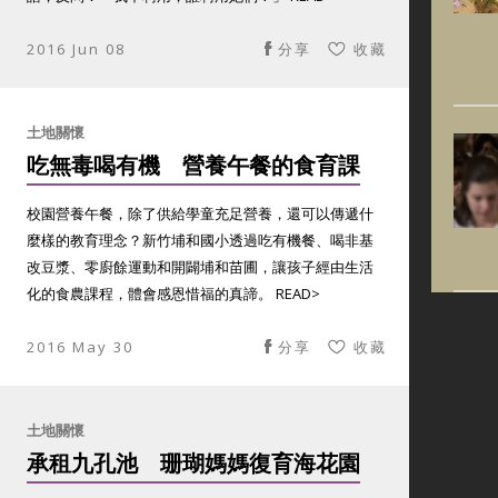
2016 Jun 08
分享
收藏
土地關懷
吃無毒喝有機 營養午餐的食育課
校園營養午餐，除了供給學童充足營養，還可以傳遞什
麼樣的教育理念？新竹埔和國小透過吃有機餐、喝非基
改豆漿、零廚餘運動和開闢埔和苗圃，讓孩子經由生活
化的食農課程，體會感恩惜福的真諦。 READ>
2016 May 30
分享
收藏
土地關懷
承租九孔池 珊瑚媽媽復育海花園