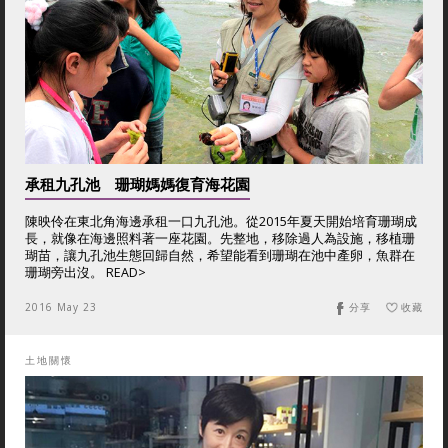
承租九孔池 珊瑚媽媽復育海花園
陳映伶在東北角海邊承租一口九孔池。從2015年夏天開始培育珊瑚成
長，就像在海邊照料著一座花園。先整地，移除過人為設施，移植珊
瑚苗，讓九孔池生態回歸自然，希望能看到珊瑚在池中產卵，魚群在
珊瑚旁出沒。 READ>
2016 May 23
分享
收藏
土地關懷