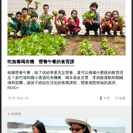
吃無毒喝有機 營養午餐的食育課
校園營養午餐，除了供給學童充足營養，還可以傳遞什麼樣的教育理
念？新竹埔和國小透過吃有機餐、喝非基改豆漿、零廚餘運動和開闢
埔和苗圃，讓孩子經由生活化的食農課程，體會感恩惜福的真諦。
READ>
2016 May 30
分享
收藏
土地關懷