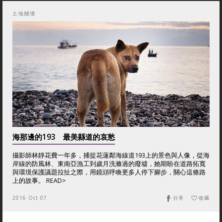
土地關懷
海那邊的193 最美縣道的哀愁
攝影師林靜花費一年多，捕捉花蓮鄰海線道193上的景色與人像，從海
岸線的防風林、東南亞漁工到歲月洗滌過的廢墟，她期盼在道路拓寬
與環境保護議題拉扯之際，用鏡頭呼喚更多人停下腳步，關心這條路
上的故事。 READ>
2016 Oct 07
分享
收藏