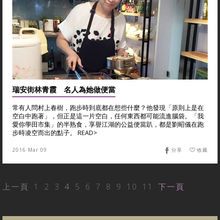
瑞安街林青霞 名人為她做便當
常有人問村上春樹，跑步時到底都在想些什麼？他發現「原則上是在
空白中跑著」，但正是這一片空白，任何東西都可能流進腦袋。「我
愛你學田市集」的半熟食，享譽江湖的公益便當趴，都是劉昭儀在跑
步時凌空而出的點子。 READ>
2016 Mar 09
分享
收藏
上一頁
1
2
3
4
5
6
7
8
9
10
11
下一頁