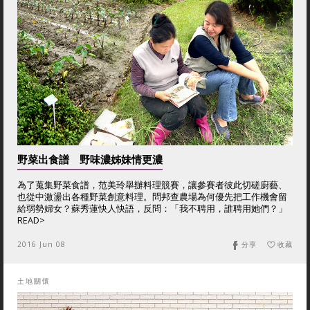
野菜出食譜 野味濃姊妹情更濃
為了蒐集野菜食譜，范美玲舉辦料理競賽，讓參賽者彼此切磋廚藝、
也從中激盪出各種野菜創意料理。問邦查農場為何優先把工作機會留
給弱勢婦女？蘇秀蓮快人快語，反問：「我不聘用，誰聘用她們？」
READ>
2016 Jun 08
分享
收藏
土地關懷