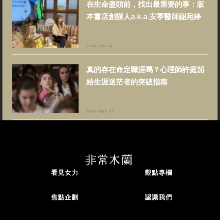
在生命盡頭前，找出最重要的事：版
本書店創辦人a.k.a.安寧醫師謝宛婷
2024 Jun 14
真的存在命定職涯嗎？心理師許庭韶
給生涯迷茫者的突破指南
2024 Mar 05
看見女力
觀點專欄
焦點企劃
認識我們