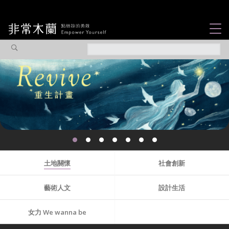
女力故事
觀點專欄
焦點企劃
社會企業
認識我們
土地關懷
社會創新
藝術人文
設計生活
女力 We wanna be