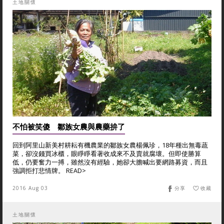
土地關懷
不怕被笑傻 鄒族女農與農藥拚了
回到阿里山新美村耕耘有機農業的鄒族女農楊佩珍，18年種出無毒蔬
菜，卻沒錢買冰櫃，眼睜睜看著收成來不及賣就腐壞。但即使勝算
低，仍要奮力一搏，雖然沒有經驗，她卻大膽喊出要網路募資，而且
強調拒打悲情牌。 READ>
2016 Aug 03
分享
收藏
土地關懷