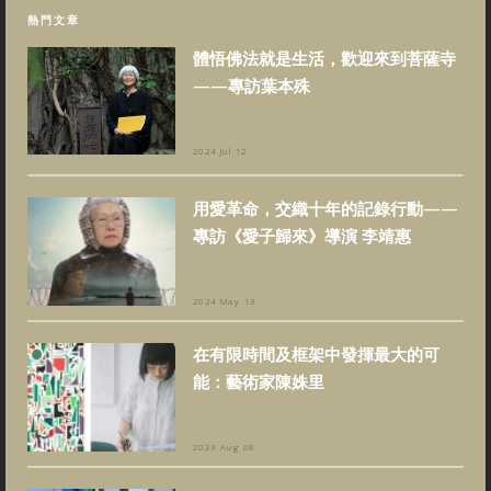
熱門文章
體悟佛法就是生活，歡迎來到菩薩寺
——專訪葉本殊
2024 Jul 12
用愛革命，交織十年的記錄行動——
專訪《愛子歸來》導演 李靖惠
2024 May 13
在有限時間及框架中發揮最大的可
能：藝術家陳姝里
2023 Aug 08