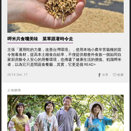
呷米共食嚐美味 菜單跟著時令走
主張「運用吃的力量，改善台灣環境」，使用本地小農辛苦栽種的當
令無毒食材，提高本土糧食自給率，不僅提供都會外食族一個如同自
家廚房般令人安心的用餐環境，也傳遞了健康生活的價值。初識呷米
者，以為它只是間蔬食餐廳，其實，它更是個 READ>
2014 Dec 17
分享
收藏
土地關懷