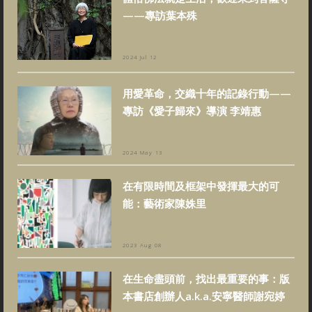
——專訪葉本殊
2024 Jul 12
用愛革命，交織十年的記錄行動——
專訪《愛子歸來》導演 李靖惠
2024 May 13
在有限時間及框架中發揮最大的可
能：藝術家陳姝里
2023 Aug 08
在生命盡頭前，找出最重要的事：版
本書店創辦人a.k.a.安寧醫師謝宛婷