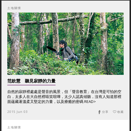
土地關懷
范欽慧 聽見寂靜的力量
自然的寂靜裡處處是聲音的風景，但「聲音教育」在台灣是可怕的空
白，太多人在大自然裡嘻笑喧嘩，太少人認真傾聽，沒有人知道那裡
面蘊藏著溫柔又堅定的力量，以及療癒的密碼 READ>
2015 Jun 03
分享
收藏
土地關懷