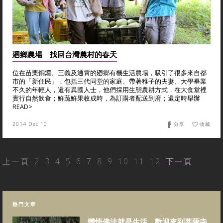
廻鄉農場 找回台灣農村的春天
位在苗栗銅鑼、三義及通霄的廻鄉有機生活農場，吸引了很多來自都
市的「新住民」，包括三代同堂的家庭、帶著稚子的夫妻、大學畢業
不久的年輕人，還有異國人士，他們採用生態農耕方式，在大食堂裡
實行自然飲食；鮮蔬鮮果收成時，為訂購者配送到府；還定時舉辦
READ>
2014 Dec 10
分享
收藏
上一頁
2
3
4
5
6
7
8
9
10
11
12
下一頁
熱門文章
體悟佛法就是生活，歡迎來到菩薩寺