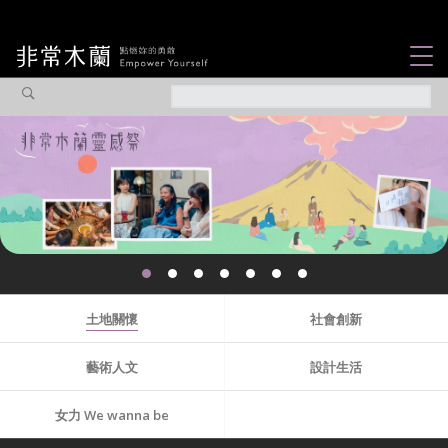
女力故事
觀點專欄
焦點企劃
社會企業
你不知道的那些女
認識我們
性故事...
土地關懷
社會創新
藝術人文
設計生活
女力 We wanna be