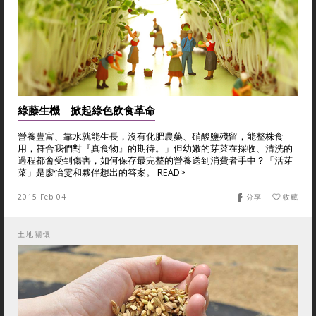
綠藤生機 掀起綠色飲食革命
營養豐富、靠水就能生長，沒有化肥農藥、硝酸鹽殘留，能整株食
用，符合我們對『真食物』的期待。」但幼嫩的芽菜在採收、清洗的
過程都會受到傷害，如何保存最完整的營養送到消費者手中？「活芽
菜」是廖怡雯和夥伴想出的答案。 READ>
2015 Feb 04
分享
收藏
土地關懷