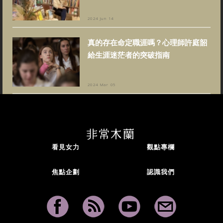
2024 Jun 14
真的存在命定職涯嗎？心理師許庭韶
給生涯迷茫者的突破指南
2024 Mar 05
看見女力
觀點專欄
焦點企劃
認識我們