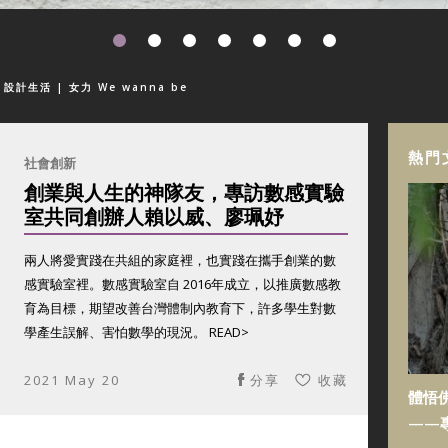
| 設計生活
| 女力 We wanna be
熱門
社會創新
創業與人生的神隊友，專訪數感實驗
室共同創辦人賴以威、廖珮妤
兩人將愛實踐在共組的家庭裡，也實踐在攜手創業的數
感實驗室裡。數感實驗室自 2016年成立，以推廣數感教
育為目標，期望改善台灣體制內教育下，許多學生對數
學產生誤解、害怕數學的現況。 READ>
2021 May 20
分享
收藏
體悟
——