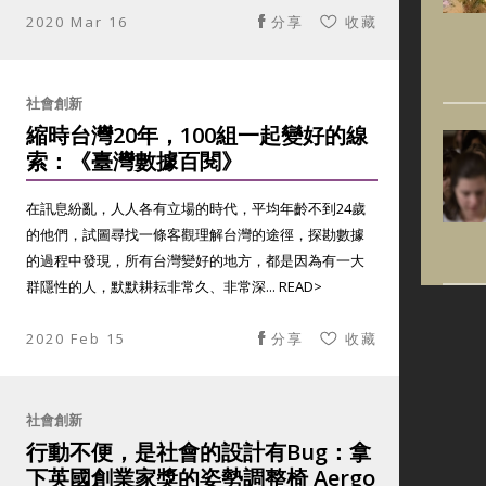
2020 Mar 16
分享
收藏
社會創新
縮時台灣20年，100組一起變好的線
索：《臺灣數據百閱》
在訊息紛亂，人人各有立場的時代，平均年齡不到24歲
的他們，試圖尋找一條客觀理解台灣的途徑，探勘數據
的過程中發現，所有台灣變好的地方，都是因為有一大
群隱性的人，默默耕耘非常久、非常深... READ>
2020 Feb 15
分享
收藏
社會創新
行動不便，是社會的設計有Bug：拿
下英國創業家獎的姿勢調整椅 Aergo