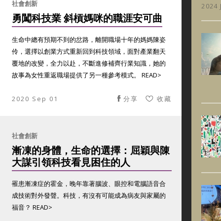
社會創新
2024 
勇闖科技業 斜槓媽咪的職涯安可曲
生命中總有預期不到的岔路，離開職場十年的媽媽陳姿
伶，選擇以創業方式重新回到科技領域，面對產業翻天
覆地的改變，全力以赴，不斷進修補齊行業知識，她的
故事為女性重返職場提供了另一種參考模式。 READ>
2020 Sep 01
分享
收藏
社會創新
漸凍的身體，生命的選擇：屈穎與陳
大謀引領科技看見困住的人
罹患漸凍症的霍金，晚年靠著腦波、眼控和電腦語音合
成技術對外發聲。科技，有沒有可能成為病友與家屬的
福音？ READ>