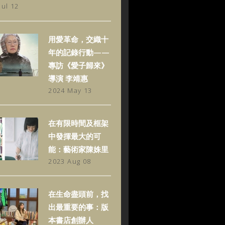
Jul 12
用愛革命，交織十
年的記錄行動——
專訪《愛子歸來》
導演 李靖惠
2024 May 13
在有限時間及框架
中發揮最大的可
能：藝術家陳姝里
2023 Aug 08
在生命盡頭前，找
出最重要的事：版
本書店創辦人