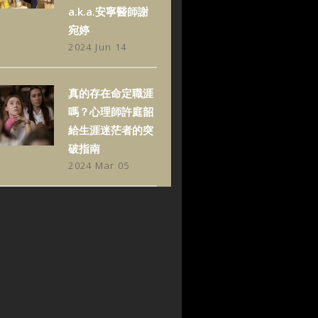
a.k.a.安寧醫師謝
宛婷
2024 Jun 14
真的存在命定職涯
嗎？心理師許庭韶
給生涯迷茫者的突
破指南
2024 Mar 05