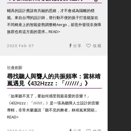
輔具的設計應該有共融的思維，才不會成為隔離的標
籤。來自台灣的設計師，替行動不便的孩子打造能架在
不同椅座上的智能姿勢調整椅Aergo，卻意外發現非身障
族群也有這方面的需求... READ>
2020 Feb 07
分享
收藏
社會創新
尋找聽人與聾人的共振頻率：當林靖
嵐遇見《432Hzzz：「//////」》
「如果聽不見了，要如何感受我最喜愛的音樂？」
《432Hzzz：「//////」》是一張為聽障人士設計的音樂
專輯，非常木蘭邀請「聽不見的舞者」林靖嵐來開箱...
READ>