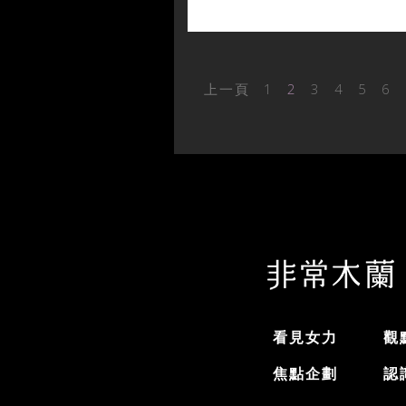
上一頁
1
2
3
4
5
6
看見女力
觀
焦點企劃
認