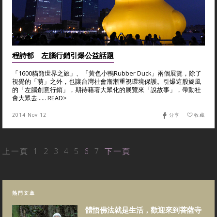
程詩郁 左腦行銷引爆公益話題
「1600貓熊世界之旅」、「黃色小鴨Rubber Duck」兩個展覽，除了
視覺的「萌」之外，也讓台灣社會漸漸重視環境保護。引爆這股旋風
的「左腦創意行銷」，期待藉著大眾化的展覽來「說故事」，帶動社
會大眾去...... READ>
2014 Nov 12
分享
收藏
上一頁
1
2
3
4
5
6
7
下一頁
熱門文章
體悟佛法就是生活，歡迎來到菩薩寺