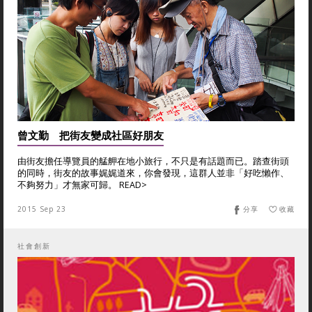
曾文勤 把街友變成社區好朋友
由街友擔任導覽員的艋舺在地小旅行，不只是有話題而已。踏查街頭
的同時，街友的故事娓娓道來，你會發現，這群人並非「好吃懶作、
不夠努力」才無家可歸。 READ>
2015 Sep 23
分享
收藏
社會創新