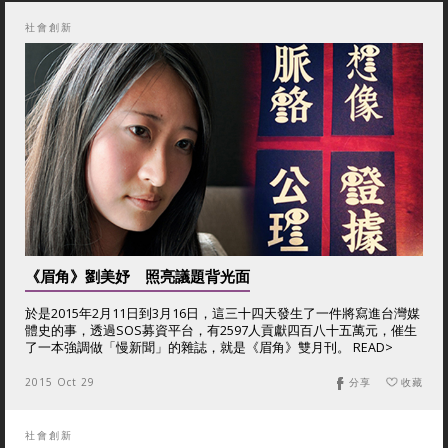
社會創新
《眉角》劉美妤 照亮議題背光面
於是2015年2月11日到3月16日，這三十四天發生了一件將寫進台灣媒
體史的事，透過SOS募資平台，有2597人貢獻四百八十五萬元，催生
了一本強調做「慢新聞」的雜誌，就是《眉角》雙月刊。 READ>
2015 Oct 29
分享
收藏
社會創新