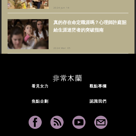
2024 Jun 14
真的存在命定職涯嗎？心理師許庭韶
給生涯迷茫者的突破指南
2024 Mar 05
看見女力
觀點專欄
焦點企劃
認識我們