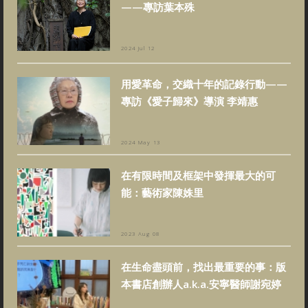
——專訪葉本殊
2024 Jul 12
用愛革命，交織十年的記錄行動——
專訪《愛子歸來》導演 李靖惠
2024 May 13
在有限時間及框架中發揮最大的可
能：藝術家陳姝里
2023 Aug 08
在生命盡頭前，找出最重要的事：版
本書店創辦人a.k.a.安寧醫師謝宛婷