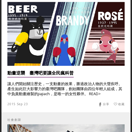
動畫逆襲 臺灣吧要讓全民瘋科普
讓人們開始關注歷史，一支動畫的效果，勝過政治人物的大聲疾呼。
產生如此巨大影響力的臺灣吧團隊，創始團隊由四位年輕人組成，其
中負責動畫繪製的jiajiach，是唯一的女性夥伴。 READ>
2015 Sep 23
分享
收藏
社會創新