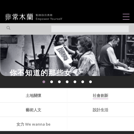
女力故事
觀點專欄
焦點企劃
社會企業
認識我們
土地關懷
社會創新
藝術人文
設計生活
女力 We wanna be