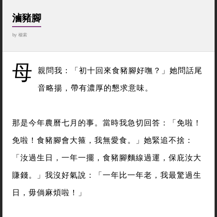
滷豬腳
by
楊索
母
親問我：「初十回來食豬腳好嘸？」她問話尾
音略揚，帶有濃厚的懇求意味。
那是今年農曆七月的事。當時我急切回答：「免啦！
免啦！食豬腳會大箍，我無愛食。」她緊追不捨：
「汝過生日，一年一擺，食豬腳麵線過運，保庇汝大
賺錢。」我沒好氣說：「一年比一年老，我最驚過生
日，毋倘麻煩啦！」