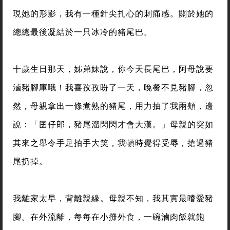
現她的形影，我有一種針尖扎心的刺痛感。關於她的
總總最後凝結於一只冰冷的豬尾巴。
十歲生日那天，姊弟妹說，你今天長尾巴，阿母說要
滷豬腳庫哦！我喜孜孜盼了一天，晚餐不見豬腳，忽
然，母親拿出一條煮熟的豬尾，用力抽了我兩頰，邊
說：「囝仔郎，豬尾溜閃閃才會大漢。」母親的突如
其來之舉令手足拍手大笑，我頓時覺得受辱，搶過豬
尾扔掉。
我離家太早，背離親緣。母親不知，我其實最嗜愛豬
腳。在外流離，每每在小攤外食，一碗滷肉飯就飽