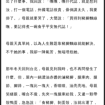
出了什麼事。我回說：「嘸嘸，嘸什代誌，就是想到
汝，打一個電話，外國電話很貴，毋倘講太久，我要
掛了。」母親就要哭了，大聲說：「買得到豬腳麵線
嘸，要記得煮一碗食乎平安無代誌！」
母親天真單純，以為人生難題靠豬腳麵線就能解決。
不干她的事，我卻一陣氣苦，無端埋怨她。
那年冬天回到台北，母親見到我時，也不再問發生了
什麼。但，屋內一鍋濃油赤醬的滷豬腳，腿庫肉、腿
節、腳蹄，一塊比一塊大，香噴噴、油亮亮地。母親
笑瞇眼，嘴合不攏，先夾一塊腿庫給我，又遞一顆帶
殼鴨蛋，急急說：「食豬腳、剝蛋殼，汝就出運了，