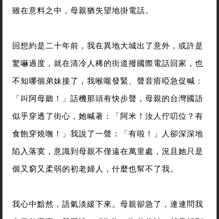
雖在意料之中，母親猶失望地掛電話。
回想約是二十年前，我在異地大城出了意外，或許是
驚嚇過度，就在清冷人稀的街道撥國際電話回家，也
不知哪個弟妹接了，我喉嚨發緊、聲音瘖啞急促喊：
「叫阿母聽！」話機那頭有快步聲，母親的台灣國語
似乎穿透了街心，她喊著：「阿米！汝人佇叨位？有
食飽穿燒嘸！」我說了一聲：「有啦！」人卻深深地
陷入落寞，意識到母親不僅遠在萬里處，況且她只是
個又窮又柔弱的初老婦人，什麼也幫不了我。
我心中黯然，語氣淡緩下來。母親卻急了，連連問我