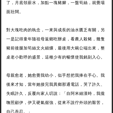
了，月底領薪水，加點一塊豬腳，一盤筍絲，就覺場
面壯闊。
對大塊吃肉的執念，一來與成長的油水匱乏有關，另
一是記得童年隨祖母返鄉吃辦桌，看農人殺豬，幾隻
豬前後腿加筍絲文火細爌，最後用大碗公端出來，整
桌老小歡呼的盛景，這種少有的暢懷使我銘刻入心。
母親愈老，她愈覺我幼小，似乎想把我捧在手心。我
後來才知，當年她接完我異鄉那通電話，哭了許久、
失眠許久，反覆向家人叨說：「自阿米細漢時，我攏
嘸照顧伊，伊又硬氣倔強，從來不說佇外頭的艱苦，
自己吞忍。」