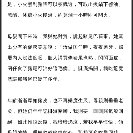
足，小火煮到豬蹄可以筷戳透，可取出換鍋下醬油、
黑醋、冰糖小火慢滷，約莫滷一小時即可關火。
母親閒下來時，我與她對質，說起豬尾巴舊事。她露
出少有的促狹笑意說：「汝做囝仔時，夜夜磨牙，歸
厝內人沒法度睏，聽人講買條豬尾煮熟，閃閃面皮，
囝仔食了豬尾可治好這毛病。」謎底揭開，我吃驚竟
然讓那豬尾巴鯁了多年。
年齡漸漸厚如豬皮，也不再樂度生辰。母親則垂垂老
矣，但她仍年年記掛滷豬腳，我則要一回回賭氣般回
絕。如此推拉反復，我暗暗涕泣，若我早早悔悟，領
母親的情，理解熬煮豬腳的心，那我可多吃幾回豬