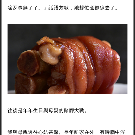
啥歹事無了了。」話語方歇，她趕忙煮麵線去了。
往後是年年生日與母親的豬腳大戰。
我與母親過往心結甚深。長年離家在外，有時腦中浮