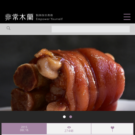
女力故事
觀點專欄
焦點企劃
社會企業
認識我們
2015
DEC 18
27448
1