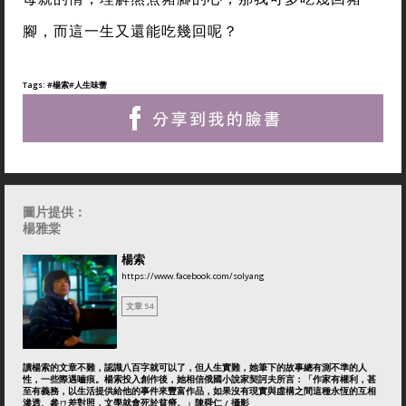
腳，而這一生又還能吃幾回呢？
Tags:
#楊索
#人生味蕾
圖片提供：
楊雅棠
楊索
https://www.facebook.com/solyang
文章 54
讀楊索的文章不難，認識八百字就可以了，但人生實難，她筆下的故事總有測不準的人
性，一些際遇嚙痕。楊索投入創作後，她相信俄國小說家契訶夫所言：「作家有權利，甚
至有義務，以生活提供給他的事件來豐富作品，如果沒有現實與虛構之間這種永恆的互相
滲透、參ㄇ差對照，文學就會死於貧瘠。」陳舜仁 / 攝影