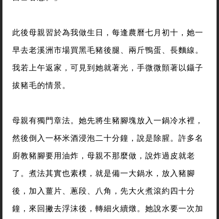
此後母親習於為我做生日，每逢農曆七月初十，她一
早去老溪洲市場買黑毛豬後腿、兩斤鴨蛋、長麵線。
我若上午返家，可見到她就著光，手微微顫著以鑷子
拔豬毛的情景。
母親有獨門章法。她先將生豬腳塊放入一鍋冷水裡，
然後倒入一杯米酒浸泡二十分鐘，說是除腥。許多名
廚教豬腳要用油炸，母親不那麼做，說炸過皮就老
了。煮法其實也素樸，就是備一大鍋水，放入豬腳
後，加入薑片、蔥段、八角，先大火煮滾約四十分
鐘，來回撇去浮沫後，轉細火續燉。她說水要一次加