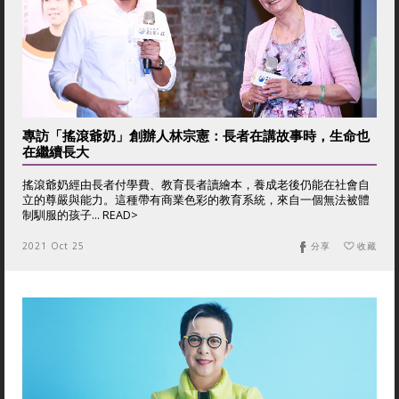
專訪「搖滾爺奶」創辦人林宗憲：長者在講故事時，生命也
在繼續長大
搖滾爺奶經由長者付學費、教育長者讀繪本，養成老後仍能在社會自
立的尊嚴與能力。這種帶有商業色彩的教育系統，來自一個無法被體
制馴服的孩子... READ>
2021 Oct 25
分享
收藏