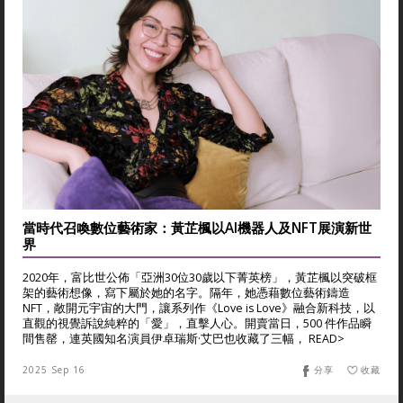
當時代召喚數位藝術家：黃芷楓以AI機器人及NFT展演新世
界
2020年，富比世公佈「亞洲30位30歲以下菁英榜」，黃芷楓以突破框
架的藝術想像，寫下屬於她的名字。隔年，她憑藉數位藝術鑄造
NFT，敞開元宇宙的大門，讓系列作《Love is Love》融合新科技，以
直觀的視覺訴說純粹的「愛」，直擊人心。開賣當日，500 件作品瞬
間售罄，連英國知名演員伊卓瑞斯·艾巴也收藏了三幅， READ>
2025 Sep 16
分享
收藏