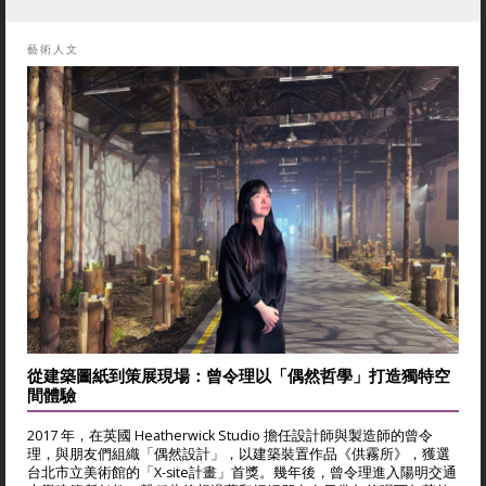
藝術人文
從建築圖紙到策展現場：曾令理以「偶然哲學」打造獨特空
間體驗
2017 年，在英國 Heatherwick Studio 擔任設計師與製造師的曾令
理，與朋友們組織「偶然設計」，以建築裝置作品《供霧所》，獲選
台北市立美術館的「X-site計畫」首獎。幾年後，曾令理進入陽明交通