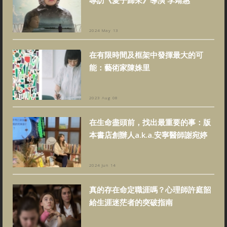
2024 May 13
在有限時間及框架中發揮最大的可
能：藝術家陳姝里
2023 Aug 08
在生命盡頭前，找出最重要的事：版
本書店創辦人a.k.a.安寧醫師謝宛婷
2024 Jun 14
真的存在命定職涯嗎？心理師許庭韶
給生涯迷茫者的突破指南