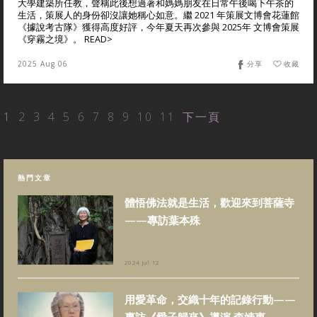
大學建築所任教，聲稱此後想過著和媽媽朋友在日常午後喝下午茶的
生活，策展人的身份卻沒讓她稱心如意。繼 2021 年策展文博會花蓮館
《據說考古隊》獲得高度好評，今年夏天再次參與 2025年 文博會策展
《穿霧之境》。 READ>
2025 Aug 06
分享
收藏
1
2
3
4
5
6
7
8
9
10
11
下一頁
熱門文章
體悟佛法就是生活，歡迎來到菩薩寺
——專訪葉本殊
2024 Jul 12
用愛革命，交織十年的記錄行動——
專訪《愛子歸來》導演 李靖惠