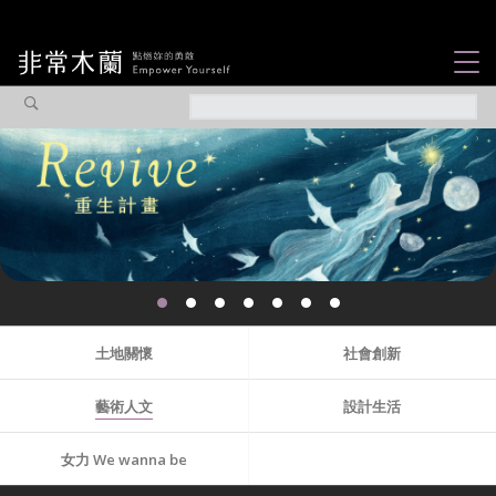
女力故事
觀點專欄
焦點企劃
社會企業
認識我們
土地關懷
社會創新
藝術人文
設計生活
女力 We wanna be