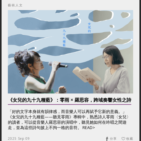
藝術人文
《女兒的九十九種藍》：零雨 × 羅思容，跨域奏響女性之詩
「好的文字本身就有韻律感，而音樂人可以再賦予它新的意義。」
《女兒的九十九種藍——聽見零雨》專輯中，熟悉詩人零雨〈女兒〉
的讀者，可以從音樂人羅思容的演唱中，聽見她如何在吟唱之間遊
走，並為這些詩句披上不拘一格的音符。 READ>
2025 Sep 09
分享
收藏