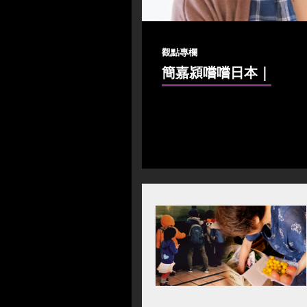
觀點專欄
簡嘉潁嚐嚐日本
｜