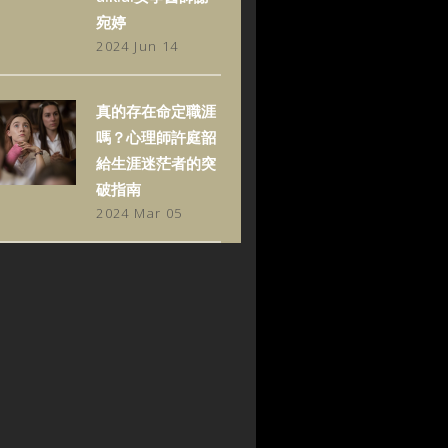
宛婷
2024 Jun 14
真的存在命定職涯
嗎？心理師許庭韶
給生涯迷茫者的突
破指南
2024 Mar 05