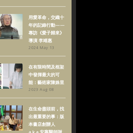
用愛革命，交織十
年的記錄行動——
專訪《愛子歸來》
導演 李靖惠
2024 May 13
在有限時間及框架
中發揮最大的可
能：藝術家陳姝里
2023 Aug 08
在生命盡頭前，找
出最重要的事：版
本書店創辦人
a.k.a.安寧醫師謝