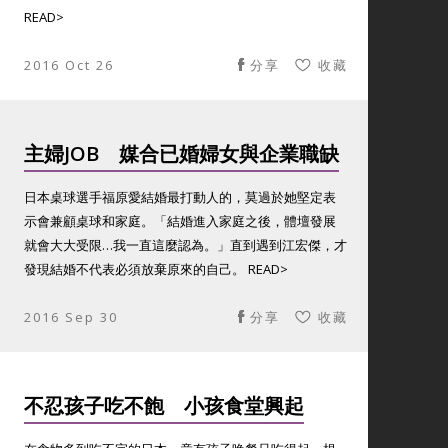
READ>
2016 Oct 26
分享
收藏
主婦JOB 媒合已婚婦女與企業職缺
日本桌球選手福原愛結婚最打動人的，莫過於她堅定表
示會兼顧桌球和家庭。「結婚進入家庭之後，體壇發展
就會大大受限…我一直這麼認為。」直到遇到江宏傑，才
發現結婚不代表必須放棄原來的自己。 READ>
2016 Sep 30
分享
收藏
不忍孩子吃不飽 小孩食堂興起