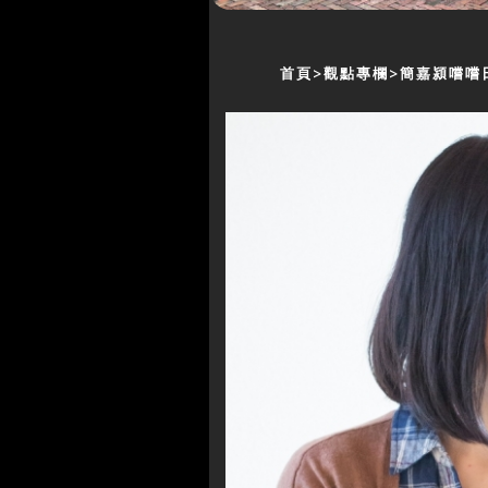
首頁
觀點專欄
簡嘉潁嚐嚐