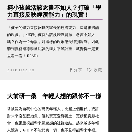
窮小孩就活該念書不如人？打破「學
力直接反映經濟能力」的現實！
「孩子的學力直接反映的家長的經濟能力，這是很殘酷
的現實。」但窮小孩就活該沒錢沒資源、念書不如人
嗎？作為一位母親，對這樣的現象感受特別深刻。因此
聽到義務指導學童功課的學力平等計畫，就覺得一定要
去看一看！ READ>
2016 Dec 28
分享
收藏
大前研一桑 年輕人想的跟你不一樣
常被認為自我中心的現代年輕人，比起上個世代，或許
對未來沒甚麼抱負，但其實更愛鄉愛土、更積極貢獻社
會，也更重視能帶來歸屬感的社群連結。越來越多年輕
人認為，ＧＤＰ不能代表一切，也不見得能帶來幸福。