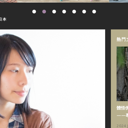
日本
熱門
體悟
——
2024 