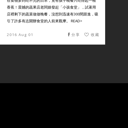
在食物多到吃不完的日本，竟有孩子晚餐只吃得起一根
香蕉！震撼的蔬果店老闆娘發起「小孩食堂」，試著用
店裡剩下的蔬菜做做晚餐，沒想到迅速有300間跟進，吸
引了許多有志開辦食堂的人前來觀摩。 READ>
2016 Aug 01
分享
收藏