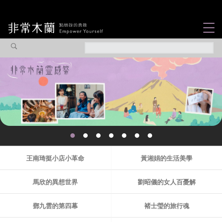
女力故事
觀點專欄
焦點企劃
社會企業
認識我們
王南琦挺小店小革命
黃湘娟的生活美學
馬欣的異想世界
劉昭儀的女人百憂解
鄧九雲的第四幕
褚士瑩的旅行魂