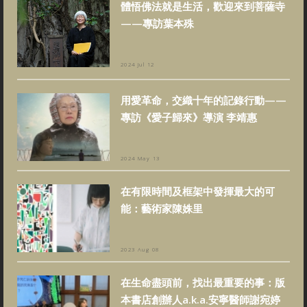
體悟佛法就是生活，歡迎來到菩薩寺
——專訪葉本殊
2024 Jul 12
用愛革命，交織十年的記錄行動——
專訪《愛子歸來》導演 李靖惠
2024 May 13
在有限時間及框架中發揮最大的可
能：藝術家陳姝里
2023 Aug 08
在生命盡頭前，找出最重要的事：版
本書店創辦人a.k.a.安寧醫師謝宛婷