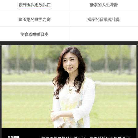
賴芳玉我思故我在
楊索的人生味蕾
陳玉慧的世界之窗
馮宇的日常設計課
簡嘉潁嚐嚐日本
觀點專欄