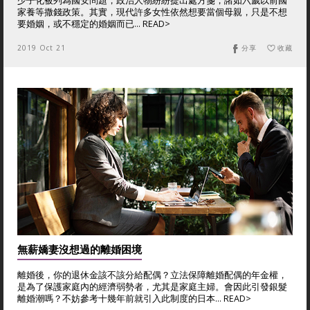
少子化被列為國安問題，政治人物紛紛提出處方箋，諸如六歲以前國
家養等撒錢政策。其實，現代許多女性依然想要當個母親，只是不想
要婚姻，或不穩定的婚姻而已... READ>
2019 Oct 21
分享
收藏
無薪嬌妻沒想過的離婚困境
離婚後，你的退休金該不該分給配偶？立法保障離婚配偶的年金權，
是為了保護家庭內的經濟弱勢者，尤其是家庭主婦。會因此引發銀髮
離婚潮嗎？不妨參考十幾年前就引入此制度的日本... READ>