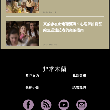
2024 Jun 14
真的存在命定職涯嗎？心理師許庭韶
給生涯迷茫者的突破指南
2024 Mar 05
看見女力
觀點專欄
焦點企劃
認識我們