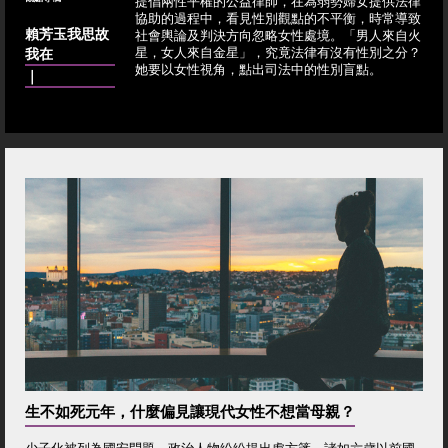
提倡兩性平權的公益律師，在為弱勢婦女提供法律
協助的過程中，看見性別觀點的不平衡，時常導致
賴芳玉我思故
社會輿論及判決方向忽略女性處境。「男人來自火
我在
星，女人來自金星」，究竟法律有沒有性別之分？
她要以女性視角，點出司法中的性別盲點。
｜
生不如死元年，什麼偏見讓現代女性不想當母親？