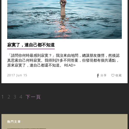
寂寞了，連自己都不知道
「請問你何時最感到寂寞？」我沒來由地問，總讓朋友微愣，然後認
真思索自己何時寂寞。我得到許多不同答案，但發現都有個共通點，
原來寂寞了，連自己都還不知道。 READ>
2017 Jun 15
分享
收藏
1
2
3
4
下一頁
熱門文章