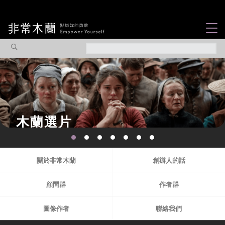
女力故事
觀點專欄
焦點企劃
社會企業
木蘭選片
認識我們
關於非常木蘭
創辦人的話
顧問群
作者群
圖像作者
聯絡我們