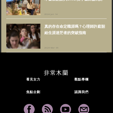
2024 Jun 14
真的存在命定職涯嗎？心理師許庭韶
給生涯迷茫者的突破指南
2024 Mar 05
看見女力
觀點專欄
焦點企劃
認識我們