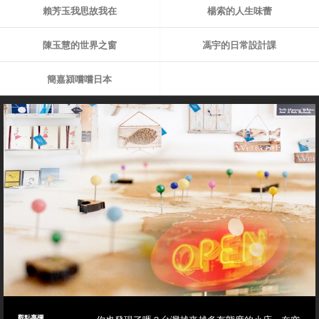
賴芳玉我思故我在
楊索的人生味蕾
陳玉慧的世界之窗
馮宇的日常設計課
簡嘉潁嚐嚐日本
觀點專欄