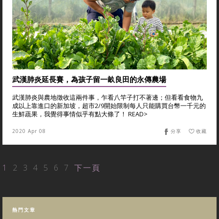
武漢肺炎延長賽，為孩子留一畝良田的永傳農場
武漢肺炎與農地徵收這兩件事，乍看八竿子打不著邊；但看看食物九
成以上靠進口的新加坡，超市2/9開始限制每人只能購買台幣一千元的
生鮮蔬果，我覺得事情似乎有點大條了！ READ>
2020 Apr 08
分享
收藏
1
2
3
4
5
6
7
下一頁
熱門文章