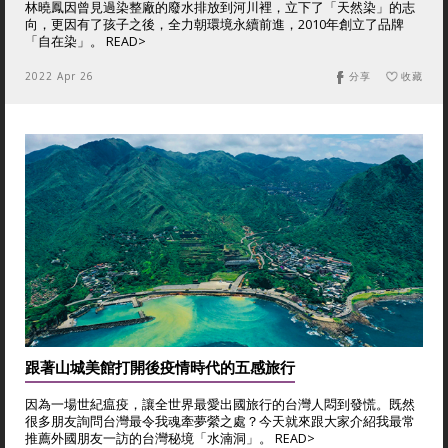
林曉鳳因曾見過染整廠的廢水排放到河川裡，立下了「天然染」的志
向，更因有了孩子之後，全力朝環境永續前進，2010年創立了品牌
「自在染」。 READ>
2022 Apr 26
分享
收藏
跟著山城美館打開後疫情時代的五感旅行
因為一場世紀瘟疫，讓全世界最愛出國旅行的台灣人悶到發慌。既然
很多朋友詢問台灣最令我魂牽夢縈之處？今天就來跟大家介紹我最常
推薦外國朋友一訪的台灣秘境「水湳洞」。 READ>