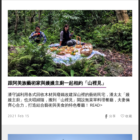
跟阿美族藝術家與嫚嫚主廚一起相約「山裡見」
潘守誠利用各式回收木材與廢鐵改建深山裡的藝術民宅，潘太太「嫚
嫚主廚」也夫唱婦隨，搬到「山裡見」開設無菜單料理餐廳，夫妻倆
齊心合力，打造結合藝術與美食的特色餐廳！ READ>
2021 Feb 15
分享
收藏