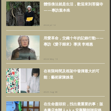
體悟佛法就是生活，歡迎來到菩薩寺
——專訪葉本殊
2024 Jul 12
用愛革命，交織十年的記錄行動——
專訪《愛子歸來》導演 李靖惠
2024 May 13
在有限時間及框架中發揮最大的可
能：藝術家陳姝里
2023 Aug 08
在生命盡頭前，找出最重要的事：版
本書店創辦人a.k.a.安寧醫師謝宛婷