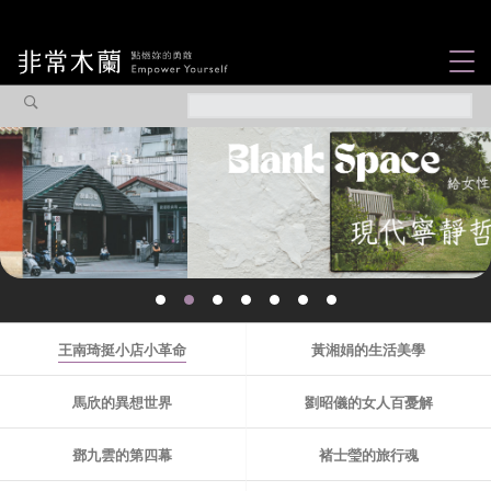
女力故事
觀點專欄
焦點企劃
社會企業
認識我們
王南琦挺小店小革命
黃湘娟的生活美學
馬欣的異想世界
劉昭儀的女人百憂解
鄧九雲的第四幕
褚士瑩的旅行魂