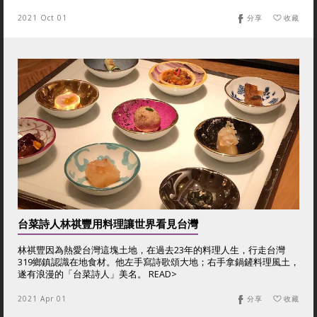
2021 Oct 01
分享
收藏
台菜詩人林祺豐用料理讓世界看見台灣
林祺豐因為熱愛台灣這塊土地，在過去23年的料理人生，行走台灣
319鄉鎮認識在地食材。他左手寫詩歌頌大地；右手拿鍋鏟料理風土，
遂有浪漫的「台菜詩人」美名。 READ>
2021 Apr 01
分享
收藏