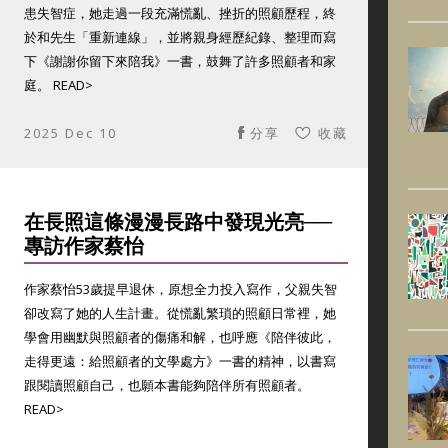
患失智症，她走過一段充滿慌亂、挫折的照顧歷程，終
於和先生「重新連線」，並將親身經歷紀錄、整理而寫
下《謝謝你留下來陪我》一書，鼓舞了許多照顧者和家
庭。 READ>
2025 Dec 10
分享
收藏
在長照這條漫漫長路中發現光亮──
專訪作家蔡怡
作家蔡怡53歲提早退休，原想全力投入寫作，父親失智
卻改寫了她的人生計畫。從慌亂繁瑣的照顧日常裡，她
學會用幽默與照顧者的傷痛和解，也呼應《陪伴彼此，
走得更遠：給照顧者的文學處方》一書的精神，以書寫
跟閱讀照顧自己，也願本書能夠陪伴所有照顧者。
READ>