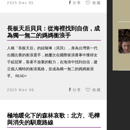
2025 Dec 05
分享
收藏
長板天后貝貝：從海裡找到自信，成
為獨一無二的媽媽衝浪手
人稱「長板天后」的紐臻琳（貝貝），身為台灣第一代
出國比賽的衝浪選手，她屢次在國際衝浪賽事中獲得女
子組冠軍，靠著不放棄的毅力，在海浪中找到自信，建
立個人獨特的衝浪風格，並成為獨一無二的媽媽衝浪
手。 READ>
2025 Nov 06
分享
收藏
極地暖化下的森林哀歌：北方、毛樺
與消失的馴鹿路線