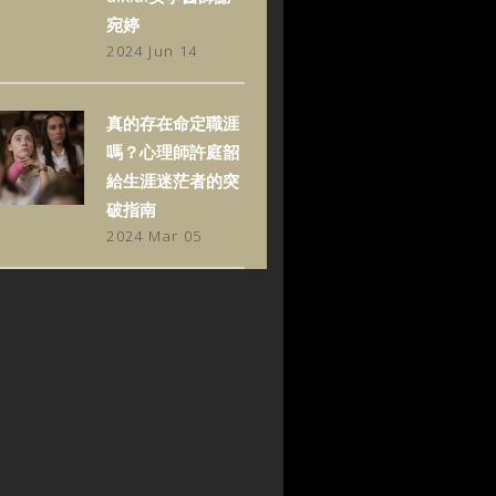
宛婷
2024 Jun 14
真的存在命定職涯
嗎？心理師許庭韶
給生涯迷茫者的突
破指南
2024 Mar 05