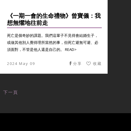
《一期一會的生命禮物》曾寶儀：我
想無懼地往前走
死亡是個奇妙的課題。我們這輩子不見得會結婚生子，
或做其他別人覺得理所當然的事，但死亡避無可避、必
須面對，不管是他人還是自己的。 READ>
2024 May 09
分享
收藏
下一頁