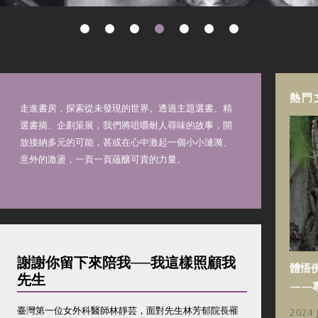
熱門
走進書房，探索從未發現的世界。透過主題選書、精
選書摘、企劃策展，我們將咀嚼耐人尋味的故事，開
放接納多元的可能，甚或在心中激起一個小小漣漪、
意外的激盪，一頁一頁蘊釀可貴的力量。
謝謝你留下來陪我──我這樣照顧我
體悟
先生
——
臺灣第一位女外科醫師林靜芸，面對先生林芳郁院長罹
2024 