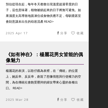
預估從現在起，每年冬天都會出現溫度超過零度的日
子，這也意味著，植物被鎖起來的日子將無可避免。如
果濕度太高導致地面凍住或食物供應不足，母馴鹿甚至
會刻意讓未出生的幼崽流產 READ>
2025 Apr 17
分享
收藏
《如有神在》：楊麗花男女皆能的偶
像魅力
楊麗花的表演，以歌仔戲為表裡，在「傳統」的位置
上，她反串、反反串，創造了想像情慾與行使權力的空
間，為在傳統社會飽受壓抑的婦女帶來心靈的各種出
口。 READ>
2025 Mar 28
分享
收藏