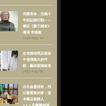
用愛革命，交織十
年的記錄行動——
專訪《愛子歸來》
導演 李靖惠
2024 May 13
在有限時間及框架
中發揮最大的可
能：藝術家陳姝里
2023 Aug 08
在生命盡頭前，找
出最重要的事：版
本書店創辦人
a.k.a.安寧醫師謝