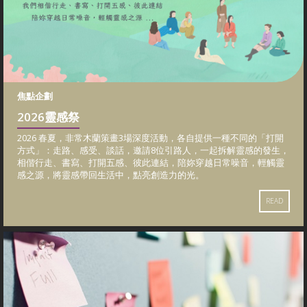
焦點企劃
2026靈感祭
2026 春夏，非常木蘭策畫3場深度活動，各自提供一種不同的「打開
方式」：走路、感受、談話，邀請8位引路人，一起拆解靈感的發生，
相偕行走、書寫、打開五感、彼此連結，陪妳穿越日常噪音，輕觸靈
感之源，將靈感帶回生活中，點亮創造力的光。
READ