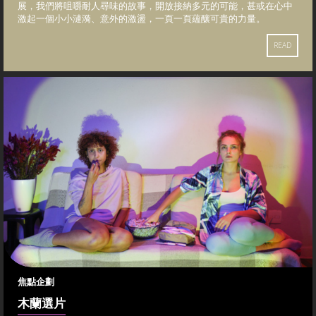
展，我們將咀嚼耐人尋味的故事，開放接納多元的可能，甚或在心中
激起一個小小漣漪、意外的激盪，一頁一頁蘊釀可貴的力量。
READ
焦點企劃
木蘭選片