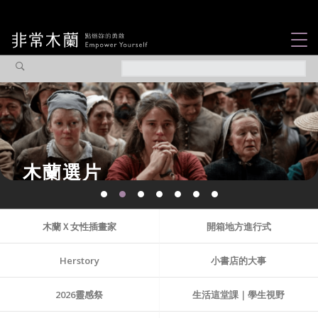
女力故事
觀點專欄
焦點企劃
社會企業
木蘭選片
認識我們
木蘭Ｘ女性插畫家
開箱地方進行式
Herstory
小書店的大事
2026靈感祭
生活這堂課｜學生視野