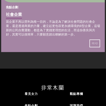
焦點企劃
社會企業
當企業不再以營利為唯一目的，不論是為了解決社會問題的社會企
業，還是透過商業的力量，建立起更包容更永續環境的B型企業，這場
新的公民自覺運動，都是為了實踐更理想的生活，而這份善良與共
好，其實可以很簡單，只要願意踏出瞭解的第一步。
READ
看見女力
觀點專欄
焦點企劃
認識我們