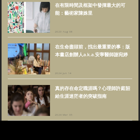
在有限時間及框架中發揮最大的可
能：藝術家陳姝里
2023 Aug 08
在生命盡頭前，找出最重要的事：版
本書店創辦人a.k.a.安寧醫師謝宛婷
2024 Jun 14
真的存在命定職涯嗎？心理師許庭韶
給生涯迷茫者的突破指南
2024 Mar 05