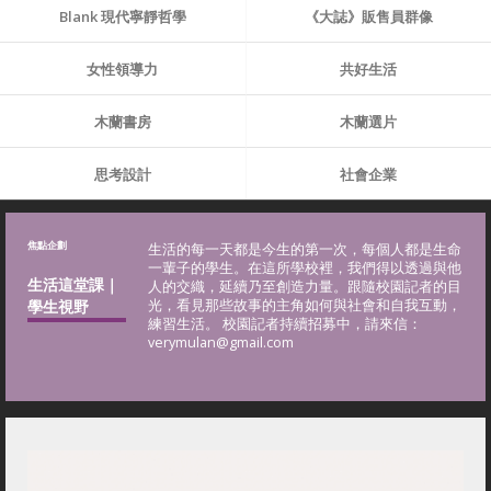
Blank 現代寧靜哲學
《大誌》販售員群像
女性領導力
共好生活
木蘭書房
木蘭選片
思考設計
社會企業
焦點企劃
生活的每一天都是今生的第一次，每個人都是生命
一輩子的學生。在這所學校裡，我們得以透過與他
生活這堂課｜
人的交織，延續乃至創造力量。跟隨校園記者的目
學生視野
光，看見那些故事的主角如何與社會和自我互動，
練習生活。 校園記者持續招募中，請來信：
verymulan@gmail.com