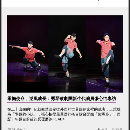
承擔使命，逆風成長：秀琴歌劇團新生代演員張心怡專訪
在二十出頭的年紀就毅然決定從外面的世界回到家裡的戲班，正式成
為「學戲的小孩」，張心怡從最基礎的搭台拆台開始「紮馬步」，經
歷十年戲台前後的反覆磨練 READ>
2024 Mar 18
分享
收藏