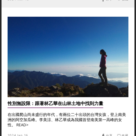
性別無設限：跟著林乙華在山林土地中找到力量
在出國爬山尚未盛行的年代，有兩位二十出頭的台灣女孩，登上南美
洲的阿空加瓜峰。李美涼、林乙華成為我國首登南美第一高峰的女
性。 READ>
2024 Jan 16
分享
收藏