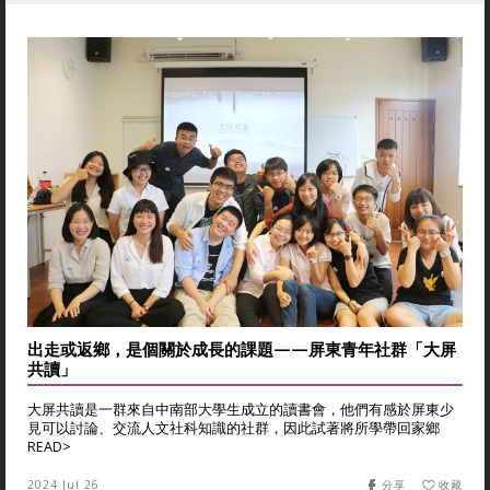
出走或返鄉，是個關於成長的課題——屏東青年社群「大屏
共讀」
大屏共讀是一群來自中南部大學生成立的讀書會，他們有感於屏東少
見可以討論、交流人文社科知識的社群，因此試著將所學帶回家鄉
READ>
2024 Jul 26
分享
收藏