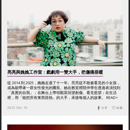
亮亮與娩娩工作室：戲劇用一雙大手，把傷痛捂暖
從 2014 到 2025，娩娩走過了十一年。亮亮從不敢被看見的小女孩，
成為能帶著一群女性發光的團長。她在教室裡陪伴學生透過表演找到
「真實的自我」；在舞台上帶領觀眾回望創傷、看見慾望；在生活
裡，用「能把所有東西捂熱」的大手，承接每個人的故事。 READ>
2025 Dec 10
分享
收藏