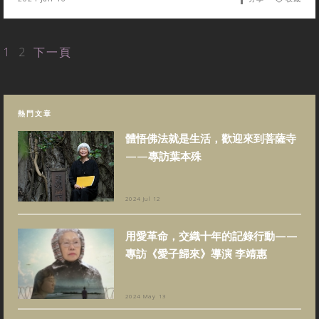
1
2
下一頁
熱門文章
體悟佛法就是生活，歡迎來到菩薩寺
——專訪葉本殊
2024 Jul 12
用愛革命，交織十年的記錄行動——
專訪《愛子歸來》導演 李靖惠
2024 May 13