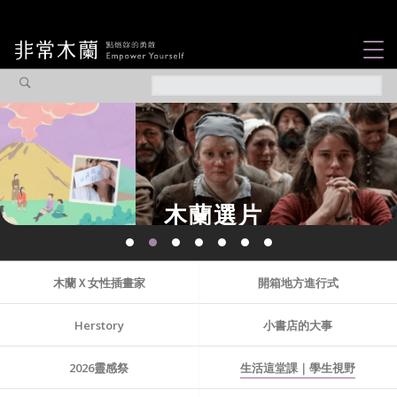
女力故事
觀點專欄
焦點企劃
社會企業
木蘭選片
認識我們
木蘭Ｘ女性插畫家
開箱地方進行式
Herstory
小書店的大事
2026靈感祭
生活這堂課｜學生視野