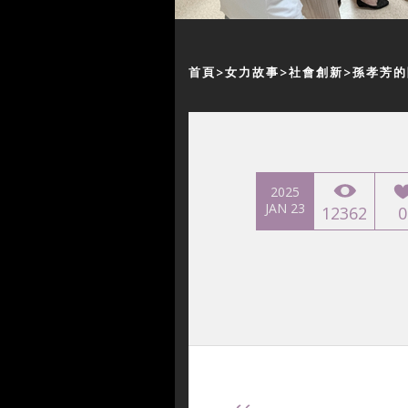
首頁
女力故事
社會創新
孫孝芳的
2025
JAN 23
12362
0