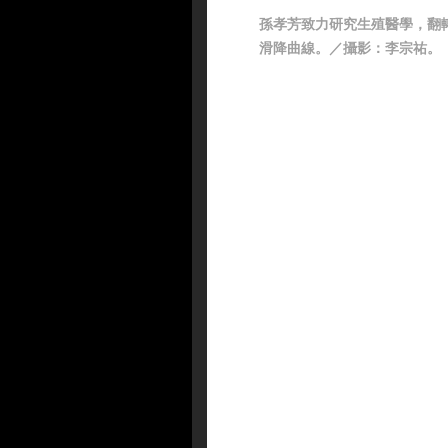
孫孝芳致力研究生殖醫學，翻
滑降曲線。／攝影：李宗祐。