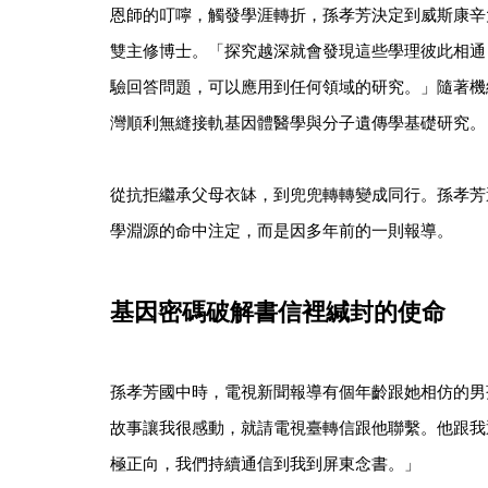
恩師的叮嚀，觸發學涯轉折，孫孝芳決定到威斯康辛
雙主修博士。「探究越深就會發現這些學理彼此相通
驗回答問題，可以應用到任何領域的研究。」隨著機
灣順利無縫接軌基因體醫學與分子遺傳學基礎研究。
從抗拒繼承父母衣缽，到兜兜轉轉變成同行。孫孝芳
學淵源的命中注定，而是因多年前的一則報導。
基因密碼破解書信裡緘封的使命
孫孝芳國中時，電視新聞報導有個年齡跟她相仿的男
故事讓我很感動，就請電視臺轉信跟他聯繫。他跟我
極正向，我們持續通信到我到屏東念書。」