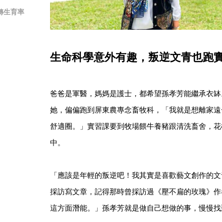
轉生育率
生命科學意外有趣，叛逆文青也跑
爸爸是軍醫，媽媽是護士，都希望孫孝芳能繼承衣缽
她，偏偏跑到屏東農專念畜牧科，「我就是想離家遠
舒適圈。」實習課要到牧場餵牛養豬跟清洗畜舍，花
中。
「應該是年輕的叛逆吧！我其實是喜歡藝文創作的文
採訪寫文章，記得那時曾採訪過《壓不扁的玫瑰》作
這方面潛能。」孫孝芳就是做自己想做的事，慢慢找