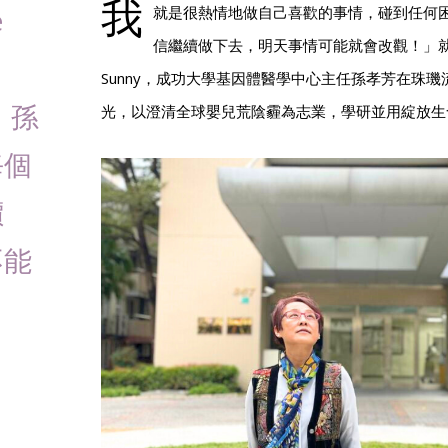
我
e
就是很熱情地做自己喜歡的事情，碰到任何
信繼續做下去，明天事情可能就會改觀！」
Sunny，成功大學基因體醫學中心主任孫孝芳在珠
s！孫
光，以澄清全球嬰兒荒陰霾為志業，學研並用綻放生
每個
價
不能