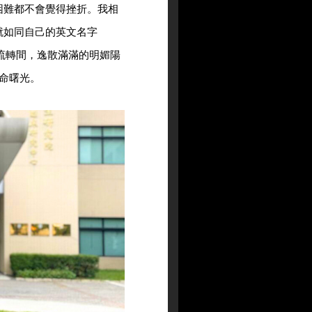
困難都不會覺得挫折。我相
就如同自己的英文名字
璣流轉間，逸散滿滿的明媚陽
命曙光。