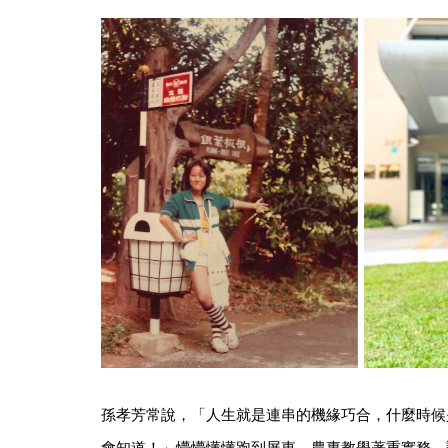
孫孝芳常說，「人生就是連串的機緣巧合，什麼時候是Tur
會知道！」懵懵懂懂跑到屏東，農專教學著重實務，