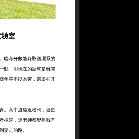
實驗室
。聯考分數能錄取護理系的
一點，用現在的話就是離開
樣年華不以為苦，還樂在其
青。高中還編過校刊，喜歡
者楊逵，連老師都覺得我有
到要走的路。