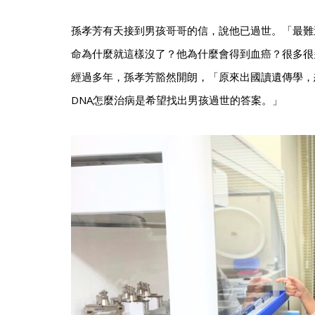
孫孝芳有天接到男孩哥哥的信，說他已過世。「最難
命為什麼就這樣沒了？他為什麼會得到血癌？很多很
經過多年，孫孝芳豁然開朗，「原來出國讀遺傳學，
DNA怎麼治病是希望找出男孩過世的答案。」