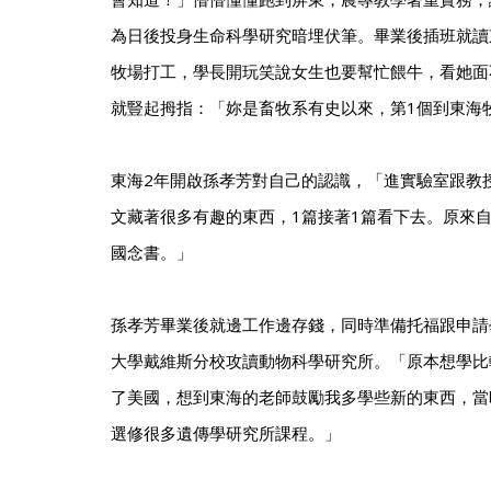
為日後投身生命科學研究暗埋伏筆。畢業後插班就讀
牧場打工，學長開玩笑說女生也要幫忙餵牛，看她面
就豎起拇指：「妳是畜牧系有史以來，第1個到東海
東海2年開啟孫孝芳對自己的認識，「進實驗室跟教
文藏著很多有趣的東西，1篇接著1篇看下去。原來
國念書。」
孫孝芳畢業後就邊工作邊存錢，同時準備托福跟申請學
大學戴維斯分校攻讀動物科學研究所。「原本想學比
了美國，想到東海的老師鼓勵我多學些新的東西，當
選修很多遺傳學研究所課程。」