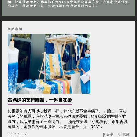
欄，記錄帶著女兒小乖尋訪台灣319個鄉鎮的發現與心情；在農村光速消失
的現在，帶著女兒一起，持續找尋台灣永續農村的未來。
觀點專欄
當媽媽的支持團體，一起自在染
如果當年有人可以扶我媽一把，她也許就不會生病了。」臉上一直掛
著笑容的曉鳳，突然浮現一抹若有似無的憂鬱，從她深邃的雙眼望向
遠方，我似乎也有了一些明白。 我是在美濃「小地藝術」市集認識
曉鳳的，她創作的蠟染服飾，不管是蘆葦、大... READ>
2022 Apr 26
分享
收藏