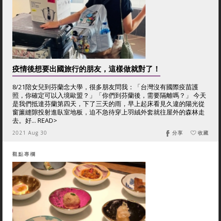
疫情後想要出國旅行的朋友，這樣做就對了！
8/21陪女兒到芬蘭念大學，很多朋友問我：「台灣沒有國際疫苗護
照，你確定可以入境歐盟？」「你們到芬蘭後，需要隔離嗎？」 今天
是我們抵達芬蘭第四天，下了三天的雨，早上起床看見久違的陽光從
窗簾縫隙投射進臥室地板，迫不急待穿上羽絨外套就往屋外的森林走
去。好... READ>
2021 Aug 30
分享
收藏
觀點專欄