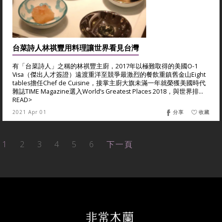
台菜詩人林祺豐用料理讓世界看見台灣
有「台菜詩人」之稱的林祺豐主廚，2017年以極難取得的美國O-1
Visa（傑出人才簽證）遠渡重洋至競爭最激烈的餐飲重鎮舊金山Eight
tables擔任Chef de Cuisine，接掌主廚大旗未滿一年就榮獲美國時代
雜誌TIME Magazine選入World’s Greatest Places 2018，與世界排...
READ>
2021 Apr 01
分享
收藏
1
2
3
4
5
6
下一頁