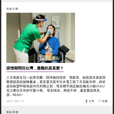
焦點企劃
疫情期間回台灣，最難的是甚麼？
八月底跟女兒一起來芬蘭，陪伴她找宿舍、買家具、組裝原木床架與
難度頗高的旋轉書桌，甚至還充當半日水電工裝了天花板吊燈，終於
趕在歐盟申根免簽90天到期之前，母女聯手搞定她在極光小鎮OULU
至少要住五年的可愛小窩。 母女情深，再捨不得，還是要說再見。
原... READ>
2021 Dec 21
分享
收藏
觀點專欄