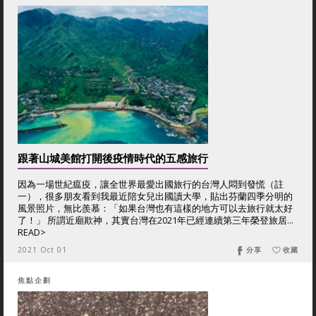
跟著山城美館打開後疫情時代的五感旅行
因為一場世紀瘟疫，讓全世界最愛出國旅行的台灣人悶到發慌（註
一），很多朋友看到我最近陪女兒出國讀大學，貼出芬蘭四季分明的
風景照片，無比羨慕：「如果台灣也有這樣的地方可以去旅行就太好
了！」 所謂近廟欺神，其實台灣在2021年已經連續第三年榮登旅居...
READ>
2021 Oct 01
分享
收藏
焦點企劃