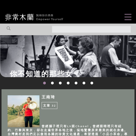
女力故事
觀點專欄
焦點企劃
社會企業
你不知道的那些女
認識我們
性故事...
王南琦
文章
32
曾經腦子裡只有LV跟Chanel，曾經眼睛裡只有紐
約、巴黎與東京，卻在走遍世界各地之後，猛地驚覺原來最美的就在身邊。
台灣農村是我們足以傲視各國的珍貴文化遺產，希望透過「小店小革命」專