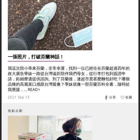
一張照片，打破芬蘭神話！
我這次陪小乖來芬蘭，非常幸運，找到一位已經住在芬蘭超過四年的
政大廣告學妹一路從台灣遠距陪伴我們母女，從行李打包到簽證申
請，鉅細靡遺提供諮詢。到了芬蘭後，連超市賣甚麼麵包好吃？哪個
品種的高麗菜口感跟台灣最像？學妹就像一部芬蘭百科全書，隨時給
我應援，... READ>
2021 Sep 13
分享
收藏
焦點企劃