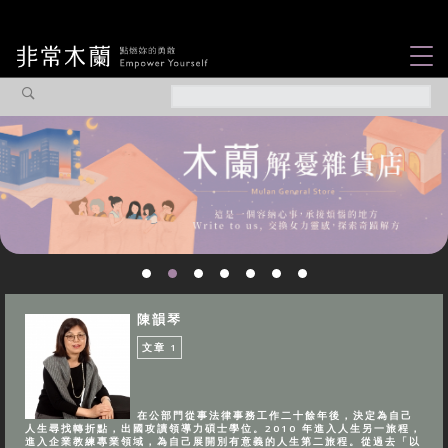
女力故事
觀點專欄
焦點企劃
社會企業
認識我們
陳韻琴
文章
1
在公部門從事法律事務工作二十餘年後，決定為自己
人生尋找轉折點，出國攻讀領導力碩士學位。2010 年進入人生另一旅程，
進入企業教練專業領域，為自己展開別有意義的人生第二旅程。從過去「以