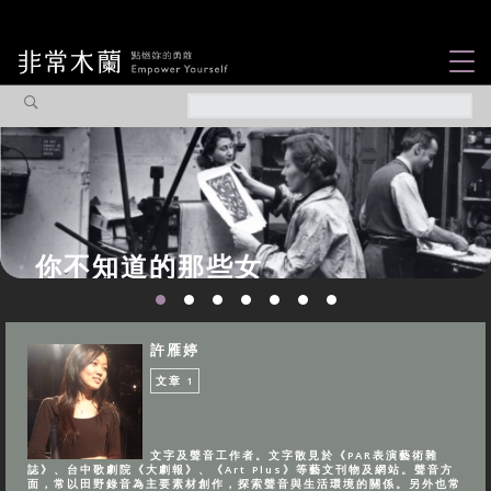
女力故事
觀點專欄
焦點企劃
社會企業
你不知道的那些女
認識我們
性故事...
許雁婷
文章
1
文字及聲音工作者。文字散見於《PAR表演藝術雜
誌》、台中歌劇院《大劇報》、《Art Plus》等藝文刊物及網站。聲音方
面，常以田野錄音為主要素材創作，探索聲音與生活環境的關係。另外也常