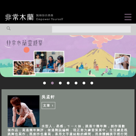
女力故事
觀點專欄
焦點企劃
社會企業
認識我們
吳孟軒
文章
1
水型人，易感，ㄎㄧㄤ妹，跳過十幾年舞，創作過數
個作品，寫過幾年舞評，做過雜誌編輯，現正努力練習策展中。生活總是既
跳舞也寫作，既創作也書寫，喜用文字凝結動的瞬間，用身體觸摸字裡行間