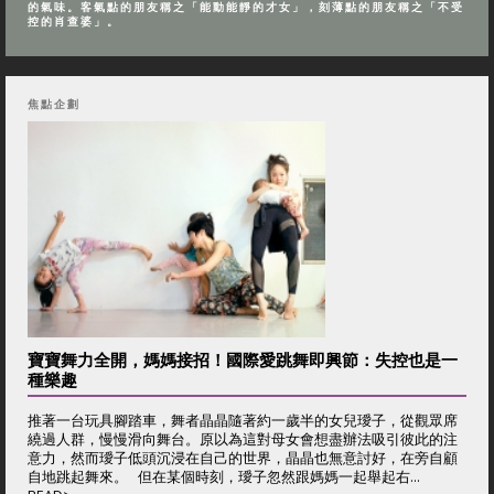
的氣味。客氣點的朋友稱之「能動能靜的才女」，刻薄點的朋友稱之「不受
控的肖查婆」。
焦點企劃
寶寶舞力全開，媽媽接招！國際愛跳舞即興節：失控也是一
種樂趣
推著一台玩具腳踏車，舞者晶晶隨著約一歲半的女兒璦子，從觀眾席
繞過人群，慢慢滑向舞台。原以為這對母女會想盡辦法吸引彼此的注
意力，然而璦子低頭沉浸在自己的世界，晶晶也無意討好，在旁自顧
自地跳起舞來。 但在某個時刻，璦子忽然跟媽媽一起舉起右...