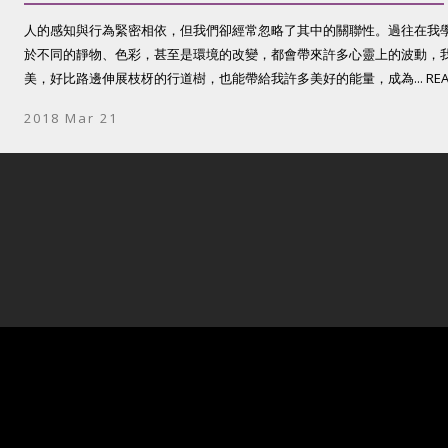
人的感知與行為緊密相依，但我們卻經常忽略了其中的關聯性。過往在我
於不同的靜物、色彩，甚至是環境的改變，都會帶來許多心靈上的波動，
美，好比路邊伸展枝枒的行道樹，也能帶給我許多美好的能量，成為... REA
2018 Mar 21