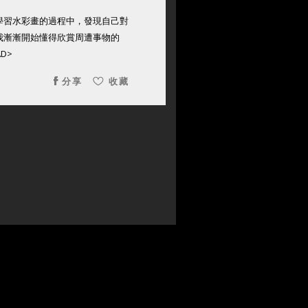
學習水彩畫的過程中，發現自己對
我漸漸開始懂得欣賞周遭事物的
D>
分享
收藏