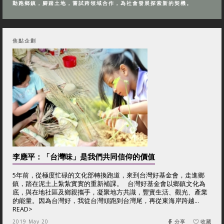
勤跑鄉鎮，腳踏土地，嘗試跨領域合作，為社會發展探索新的契機。
焦點企劃
李應平：「台灣味」是我們共同信仰的價值
5年前，從極度忙碌的文化部轉換跑道，來到台灣好基金會，走進鄉
鎮，踏在泥土上紮紮實實的重新補課。 台灣好基金會以鄉鎮文化為
底，與在地社區及鄉親攜手，凝聚地方共識，豐實生活、觀光、產業
的能量。因為台灣好，我從台灣頭跑到台灣尾，再從東海岸跨越...
READ>
2019 May 20
分享
收藏