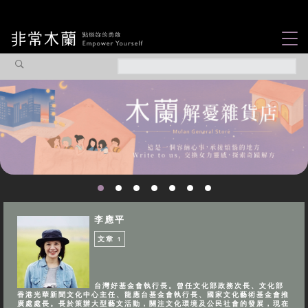
女力故事
觀點專欄
焦點企劃
社會企業
認識我們
李應平
文章
1
台灣好基金會執行長。曾任文化部政務次長、文化部
香港光華新聞文化中心主任、龍應台基金會執行長、國家文化藝術基金會推
廣處處長。長於策辦大型藝文活動，關注文化環境及公民社會的發展，現在