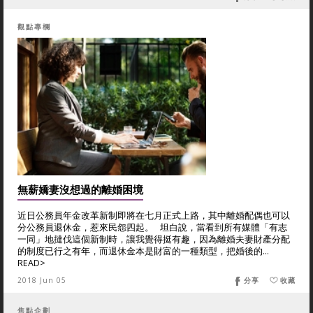
觀點專欄
無薪嬌妻沒想過的離婚困境
近日公務員年金改革新制即將在七月正式上路，其中離婚配偶也可以
分公務員退休金，惹來民怨四起。 坦白說，當看到所有媒體「有志
一同」地撻伐這個新制時，讓我覺得挺有趣，因為離婚夫妻財產分配
的制度已行之有年，而退休金本是財富的一種類型，把婚後的...
READ>
2018 Jun 05
分享
收藏
焦點企劃