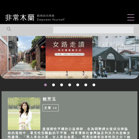
女力故事
觀點專欄
焦點企劃
社會企業
認識我們
賴芳玉
文章
28
提倡兩性平權的公益律師，在為弱勢婦女提供法律協
助的過程中，看見性別觀點的不平衡，時常導致社會輿論及判決方向忽略女
性處境。「男人來自火星，女人來自金星」，究竟法律有沒有性別之分？她