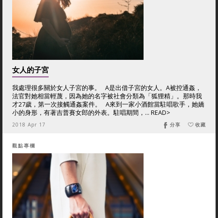
女人的子宮
我處理很多關於女人子宮的事。 A是出借子宮的女人。A被控通姦，
法官對她相當輕蔑，因為她的名字被社會分類為「狐狸精」。那時我
才27歲，第一次接觸通姦案件。 A來到一家小酒館當駐唱歌手，她嬌
小的身形，有著吉普賽女郎的外表。駐唱期間，... READ>
2018 Apr 17
分享
收藏
觀點專欄