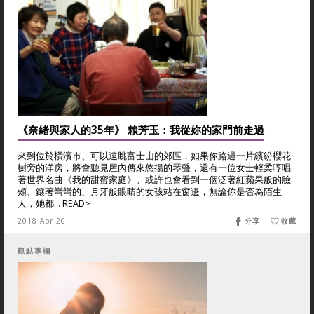
《奈緒與家人的35年》 賴芳玉：我從妳的家門前走過
來到位於橫濱市、可以遠眺富士山的郊區，如果你路過一片繽紛櫻花
樹旁的洋房，將會聽見屋內傳來悠揚的琴聲，還有一位女士輕柔哼唱
著世界名曲《我的甜蜜家庭》。或許也會看到一個泛著紅蘋果般的臉
頰、鑲著彎彎的、月牙般眼睛的女孩站在窗邊，無論你是否為陌生
人，她都... READ>
2018 Apr 20
分享
收藏
觀點專欄