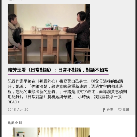
賴芳玉看《日常對話》：日常不對話，對話不如常
記得作家平路在《袒露的心》書寫著自己身世、與父母過往的點滴
時，她說：「你很清楚，敘述意味著重新連結，透過文字的勾連過
程，忘記的事顯出新的意義。」平路是用文字敘述，而導演黃惠偵則
用紀錄片《日常對話》爬梳她與母親。 小時候，我很喜歡拿一張...
READ>
2018 Apr 20
分享
收藏
焦點企劃