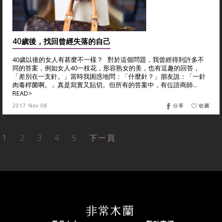
40歲後，找回曾經失落的自己
40歲以後的女人有甚麼不一樣？ 對於這個問題，我曾經得到許多不
同的答案，例如女人40一枝花，形容熟女的美，也有逗趣的回答，
「差別在一支針。」當時我困惑地問：「什麼針？」朋友說：「一針
肉毒桿菌啊。」真是寫實又貼切。但所有的答案中，有位諮商師...
READ>
2017 Nov 08
分享
收藏
1
2
3
4
5
下一頁